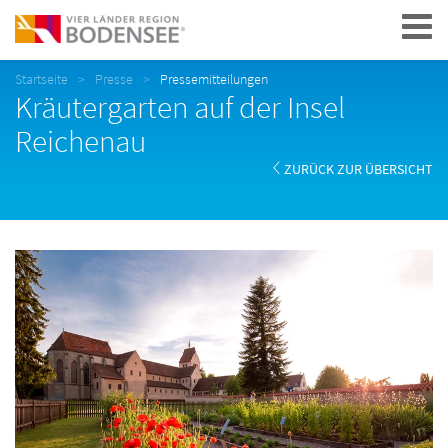
Navigation
Startseite
Presse
Pressemitteilungen
Kräutergarten auf der Insel
Reichenau
ZURÜCK ZUR ÜBERSICHT