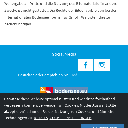
Weitergabe an Dritte und die Nutzung des Bildmaterials für andere
Zwecke ist nicht gestattet. Die Rechte der Bilder verbleiben bei der
Internationalen Bodensee Tourismus GmbH. Wir bitten dies zu
berücksichtigen.
Social Media
Besuchen oder empfehlen Sie uns!
Damit Sie diese Website optimal nutzen und wir diese fortlaufend
verbessern können, verwenden wir Cookies. Mit der Auswahl „Alle
akzeptieren“ stimmen Sie der Nutzung von Cookies und ähnlichen
© 2026 Internationale Bodensee Tourismus GmbH
3
Technologien zu.
DETAILS
COOKIE EINSTELLUNGEN
AGB 2025/26
Impressum
Barrierefreiheit