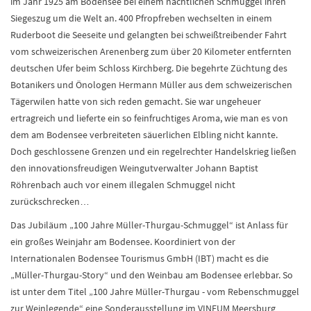
im Jahr 1925 am Bodensee bei einem nächtlichen Schmuggel ihren
Siegeszug um die Welt an. 400 Pfropfreben wechselten in einem
Ruderboot die Seeseite und gelangten bei schweißtreibender Fahrt
vom schweizerischen Arenenberg zum über 20 Kilometer entfernten
deutschen Ufer beim Schloss Kirchberg. Die begehrte Züchtung des
Botanikers und Önologen Hermann Müller aus dem schweizerischen
Tägerwilen hatte von sich reden gemacht. Sie war ungeheuer
ertragreich und lieferte ein so feinfruchtiges Aroma, wie man es von
dem am Bodensee verbreiteten säuerlichen Elbling nicht kannte.
Doch geschlossene Grenzen und ein regelrechter Handelskrieg ließen
den innovationsfreudigen Weingutverwalter Johann Baptist
Röhrenbach auch vor einem illegalen Schmuggel nicht
zurückschrecken…
Das Jubiläum „100 Jahre Müller-Thurgau-Schmuggel“ ist Anlass für
ein großes Weinjahr am Bodensee. Koordiniert von der
Internationalen Bodensee Tourismus GmbH (IBT) macht es die
„Müller-Thurgau-Story“ und den Weinbau am Bodensee erlebbar. So
ist unter dem Titel „100 Jahre Müller-Thurgau - vom Rebenschmuggel
zur Weinlegende“ eine Sonderausstellung im VINEUM Meersburg