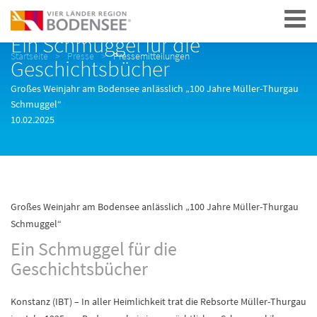
Navigation
Ein Schmuggel für die
Startseite
Presse
Pressemitteilungen
Geschichtsbücher
Großes Weinjahr am Bodensee anlässlich „100 Jahre Müller-Thurgau
Schmuggel“
10.02.2025
Großes Weinjahr am Bodensee anlässlich „100 Jahre Müller-Thurgau
Schmuggel“
Ein Schmuggel für die
Geschichtsbücher
Konstanz (IBT) – In aller Heimlichkeit trat die Rebsorte Müller-Thurgau