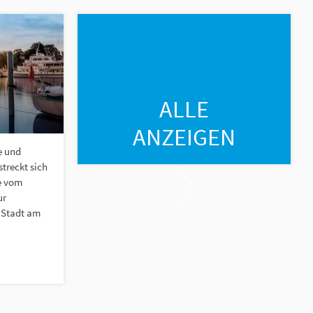
ALLE
ANZEIGEN
e und
treckt sich
e vom
ur
 Stadt am