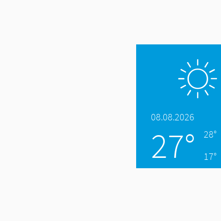
08.08.2026
27°
28°
17°