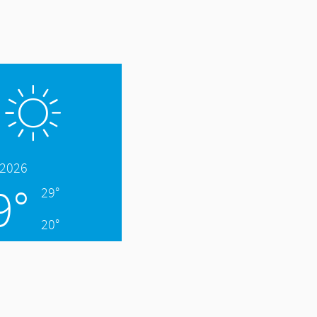
.2026
9°
29°
20°