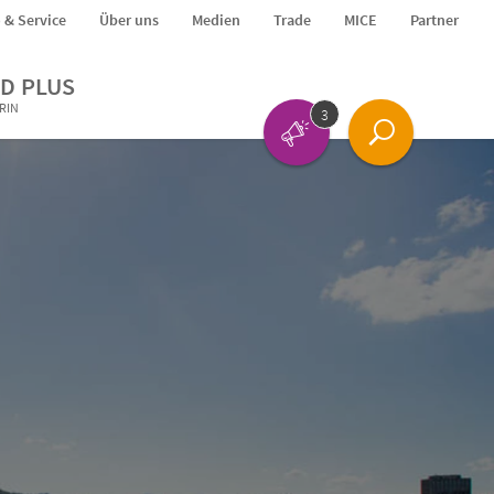
o & Service
Über uns
Medien
Trade
MICE
Partner
D PLUS
ERIN
3