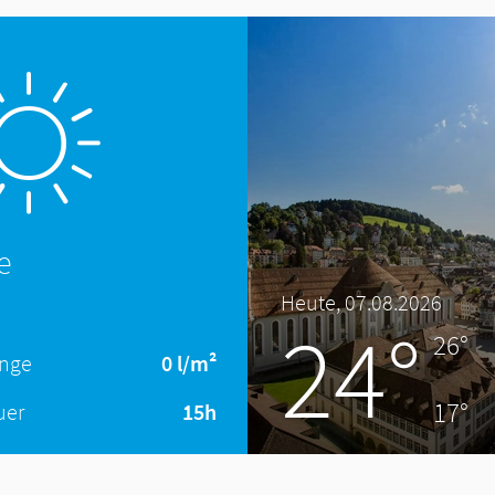
e
Heute, 07.08.2026
24°
26°
enge
0 l/m²
17°
uer
15h