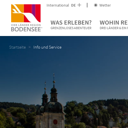
International
DE
Wetter
WAS ERLEBEN?
WOHIN RE
GRENZENLOSES ABENTEUER
DREI LÄNDER & EI
Startseite
Info und Service