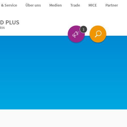
o & Service
Über uns
Medien
Trade
MICE
Partner
D PLUS
ERIN
3