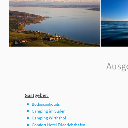
Ausg
Gastgeber:
Bodenseehotels
Camping im Süden
Camping Wirthshof
Comfort Hotel Friedrichshafen