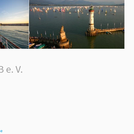
e. V.
ce