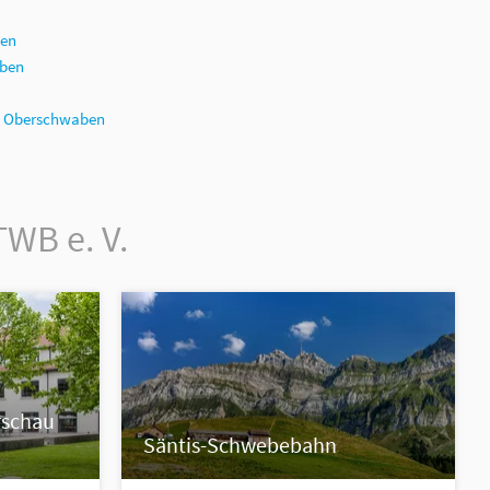
ben
ben
ee Oberschwaben
TWB e. V.
rschau
Säntis-Schwebebahn