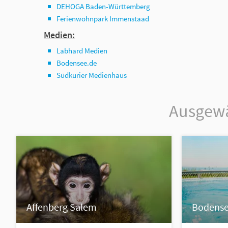
DEHOGA Baden-Württemberg
Ferienwohnpark Immenstaad
Medien:
Labhard Medien
Bodensee.de
Südkurier Medienhaus
Ausgewäh
Affenberg Salem
Bodense