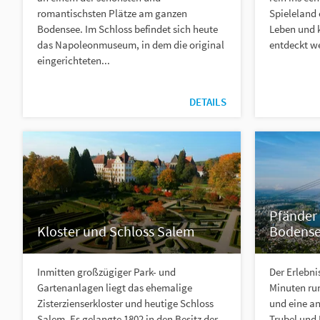
romantischsten Plätze am ganzen
Spieleland
Bodensee. Im Schloss befindet sich heute
Leben und 
das Napoleonmuseum, in dem die original
entdeckt wer
eingerichteten...
DETAILS
Pfänder 
Kloster und Schloss Salem
Bodens
Inmitten großzügiger Park- und
Der Erlebni
Gartenanlagen liegt das ehemalige
Minuten ru
Zisterzienserkloster und heutige Schloss
und eine an
Salem. Es gelangte 1802 in den Besitz der
Trubel und