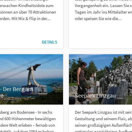
 erwachen Kindheitsidole zum
Vergangenheit ein. Lassen Sie s
können an über 70 Attraktionen
Tagen im Jahr ins Mittelalter e
den. Mit Mix & Flip in der...
oder speisen Sie wie die...
DETAILS
- Der Berg am
ee
Seepark Linzgau
sberg am Bodensee - In sechs
Der Seepark Linzgau ist mit sei
nd 600 Höhenmeter bewältigen
Gestaltung und seinem Flair, a
dere Welt erleben – fernab von
seinen großzügigen Außenfläch
 Hektik, auf dem 1064 m hohen
optimales ganzjähriges Ausflugs