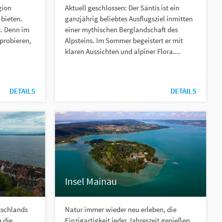
gion
Aktuell geschlossen: Der Säntis ist ein
 bieten.
ganzjährig beliebtes Ausflugsziel inmitten
t. Denn im
einer mythischen Berglandschaft des
sprobieren,
Alpsteins. Im Sommer begeistert er mit
klaren Aussichten und alpiner Flora....
DETAILS
DETAILS
Insel Mainau
tschlands
Natur immer wieder neu erleben, die
n die
Einzigartigkeit jeder Jahreszeit genießen