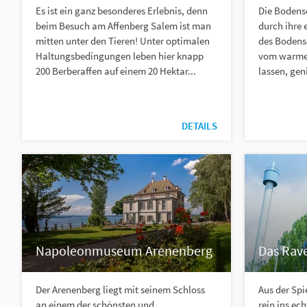
Es ist ein ganz besonderes Erlebnis, denn
Die Bodens
beim Besuch am Affenberg Salem ist man
durch ihre 
mitten unter den Tieren! Unter optimalen
des Bodens
Haltungsbedingungen leben hier knapp
vom warme
200 Berberaffen auf einem 20 Hektar...
lassen, gen
DETAILS
Napoleonmuseum Arenenberg
Das Rav
Der Arenenberg liegt mit seinem Schloss
Aus der Sp
an einem der schönsten und
rein ins ec