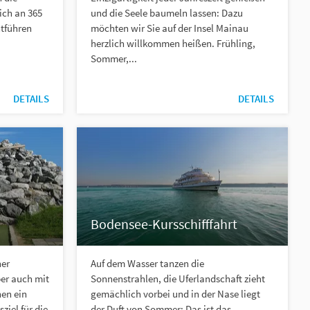
ich an 365
und die Seele baumeln lassen: Dazu
ntführen
möchten wir Sie auf der Insel Mainau
herzlich willkommen heißen. Frühling,
Sommer,...
DETAILS
DETAILS
Bodensee-Kursschifffahrt
ner
Auf dem Wasser tanzen die
ber auch mit
Sonnenstrahlen, die Uferlandschaft zieht
en ein
gemächlich vorbei und in der Nase liegt
ziel für die
der Duft von Sommer: Das ist das