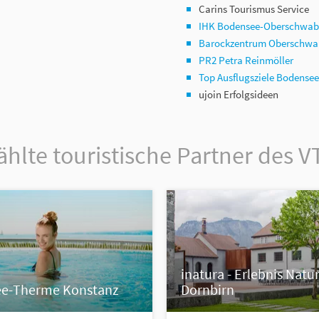
Carins Tourismus Service
IHK Bodensee-Oberschwa
Barockzentrum Oberschwa
PR2 Petra Reinmöller
Top Ausflugsziele Bodens
ujoin Erfolgsideen
lte touristische Partner des V
inatura - Erlebnis Natu
e-Therme Konstanz
Dornbirn