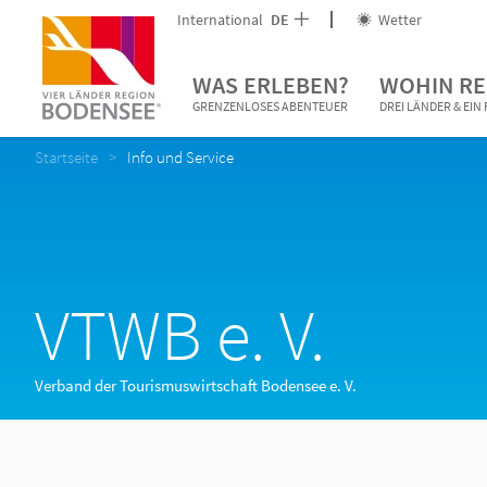
International
DE
Wetter
WAS ERLEBEN?
WOHIN RE
GRENZENLOSES ABENTEUER
DREI LÄNDER & EI
Startseite
Info und Service
VTWB e. V.
Verband der Tourismuswirtschaft Bodensee e. V.