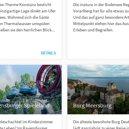
ee-Therme Konstanz besticht
Die inatura in der Bodensee Re
einzigartige Lage direkt am Ufer
Vorarlberg hat für alle etwas zu
ees. Während sich die Gäste
Und das auf ganz besondere Ar
n Thermalwasser umspülen
Mittelpunkt stehen hier das Au
ießen sie den herrlichen Blick...
Erleben und Begreifen.
DETAILS
ensburger Spieleland
Burg Meersburg
ieleschachtel im Kinderzimmer
Die älteste bewohnte Burg Deu
hte Leben? Im Ravensburger
lädt ganzjährig zu einer Reise i