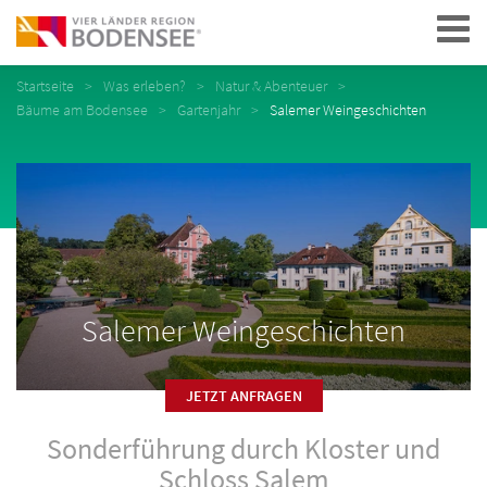
Navigation
Startseite
Was erleben?
Natur & Abenteuer
Bäume am Bodensee
Gartenjahr
Salemer Weingeschichten
Salemer Weingeschichten
JETZT ANFRAGEN
Sonderführung durch Kloster und
Schloss Salem