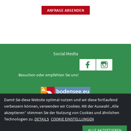
ANFRAGE ABSENDEN
Social Media
Besuchen oder empfehlen Sie uns!
Damit Sie diese Website optimal nutzen und wir diese fortlaufend
verbessern können, verwenden wir Cookies. Mit der Auswahl „Alle
akzeptieren“ stimmen Sie der Nutzung von Cookies und ähnlichen
© 2026 Internationale Bodensee Tourismus GmbH
3
Technologien zu.
DETAILS
COOKIE EINSTELLUNGEN
AGB 2025/26
Impressum
Barrierefreiheit
ALLE AKZEPTIEREN
Datenschutzerklärung