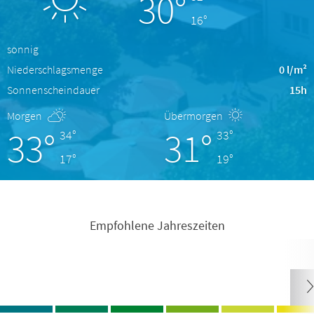
30°
16°
sonnig
Niederschlagsmenge
0 l/m²
Sonnenscheindauer
15h
Morgen
Übermorgen
33°
31°
34°
33°
17°
19°
Empfohlene Jahreszeiten