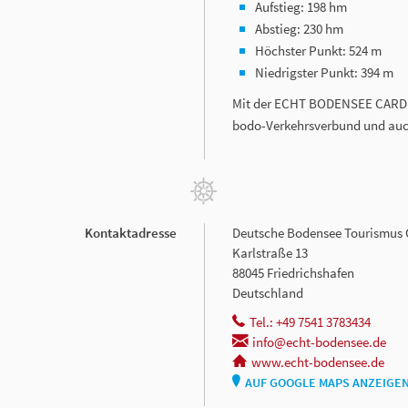
Aufstieg: 198 hm
Abstieg: 230 hm
Höchster Punkt: 524 m
Niedrigster Punkt: 394 m
Mit der ECHT BODENSEE CARD (
bodo-Verkehrsverbund und auch 
Kontaktadresse
Deutsche Bodensee Tourismu
Karlstraße 13
88045 Friedrichshafen
Deutschland
Tel.: +49 7541 3783434
info@echt-bodensee.de
www.echt-bodensee.de
AUF GOOGLE MAPS ANZEIGE