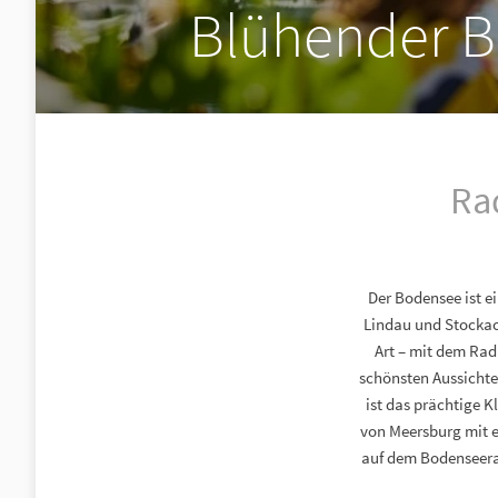
Blühender B
Ra
Der Bodensee ist e
Lindau und Stockac
Art – mit dem Rad
schönsten Aussichte
ist das prächtige K
von Meersburg mit e
auf dem Bodenseera