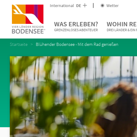
International
DE
Wetter
WAS ERLEBEN?
WOHIN RE
GRENZENLOSES ABENTEUER
DREI LÄNDER & EI
Startseite
Blühender Bodensee - Mit dem Rad genießen