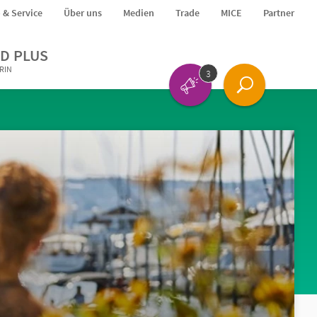
o & Service
Über uns
Medien
Trade
MICE
Partner
D PLUS
ERIN
3