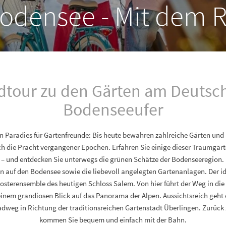
odensee - Mit dem 
dtour zu den Gärten am Deutsc
Bodenseeufer
in Paradies für Gartenfreunde: Bis heute bewahren zahlreiche Gärten und
h die Pracht vergangener Epochen. Erfahren Sie einige dieser Traumgärte
 – und entdecken Sie unterwegs die grünen Schätze der Bodenseeregion. D
n auf den Bodensee sowie die liebevoll angelegten Gartenanlagen. Der 
losterensemble des heutigen Schloss Salem. Von hier führt der Weg in die 
inem grandiosen Blick auf das Panorama der Alpen. Aussichtsreich geht e
dweg in Richtung der traditionsreichen Gartenstadt Überlingen. Zurüc
kommen Sie bequem und einfach mit der Bahn.