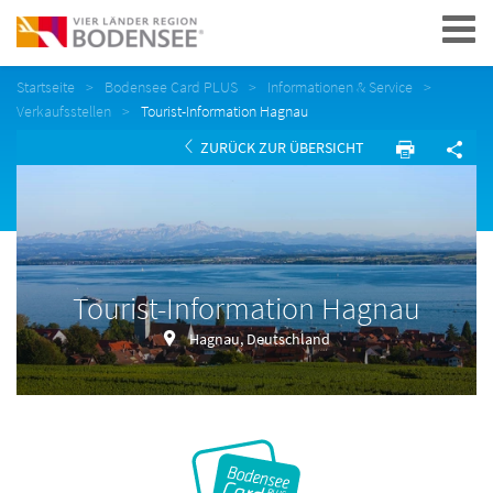
Navigation
Startseite
Bodensee Card PLUS
Informationen & Service
Verkaufsstellen
Tourist-Information Hagnau
ZURÜCK ZUR ÜBERSICHT
Tourist-Information Hagnau
Hagnau, Deutschland