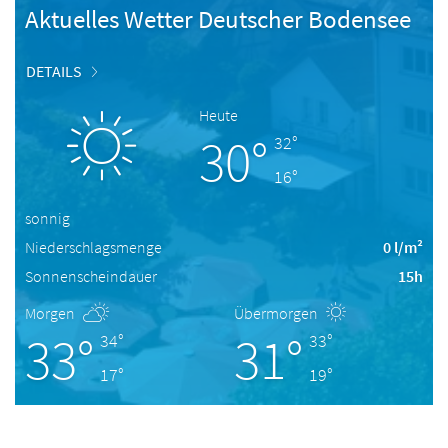
Aktuelles Wetter Deutscher Bodensee
DETAILS
Heute
30°
32°
16°
sonnig
Niederschlagsmenge
0 l/m²
Sonnenscheindauer
15h
Morgen
Übermorgen
33°
31°
34°
33°
17°
19°