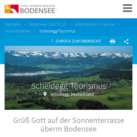
Navigation
Startseite
Bodensee Card PLUS
Informationen & Service
Verkaufsstellen
Scheidegg-Tourismus
ZURÜCK ZUR ÜBERSICHT
Scheidegg-Tourismus
Scheidegg, Deutschland
Grüß Gott auf der Sonnenterrasse
überm Bodensee