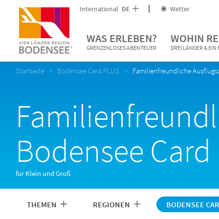
International
DE
Wetter
WAS ERLEBEN?
WOHIN RE
GRENZENLOSES ABENTEUER
DREI LÄNDER & EI
Startseite
Bodensee Card PLUS
Familienfreundliche Ausflugsz
Familienfreundl
Bodensee Card
für Klein und Groß
THEMEN
REGIONEN
BODENSEE CAR