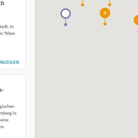
ch
27
adt. In
s "Alten
n
 ANZEIGEN
n-
gischen
mberg in
 eine
ins