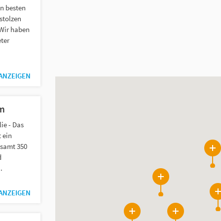
en besten
stolzen
 Wir haben
eter
 ANZEIGEN
um
lie - Das
 ein
samt 350
2
d
.
2
 ANZEIGEN
2
2
5