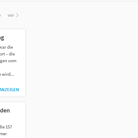
5
vor
ng
war die
rt – die
ugen vom
 wird...
 ANZEIGEN
iden
die 157
mmer