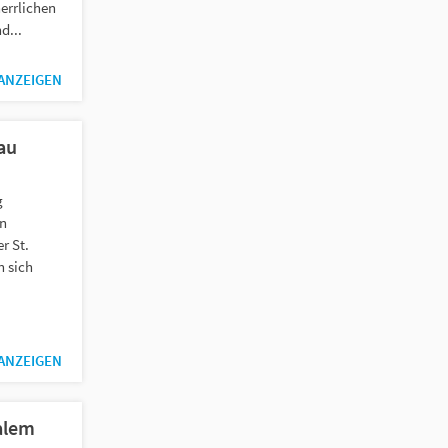
errlichen
d...
 ANZEIGEN
au
g
en
r St.
 sich
 ANZEIGEN
alem