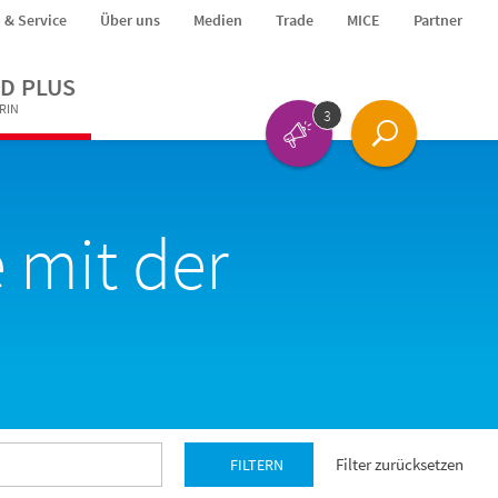
o & Service
Über uns
Medien
Trade
MICE
Partner
D PLUS
ERIN
3
 mit der
Filter zurücksetzen
FILTERN