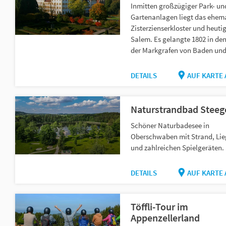
Inmitten großzügiger Park- un
Gartenanlagen liegt das ehem
Zisterzienserkloster und heuti
Salem. Es gelangte 1802 in den
der Markgrafen von Baden und.
DETAILS
AUF KARTE
Naturstrandbad Steeg
Schöner Naturbadesee in
Oberschwaben mit Strand, Li
und zahlreichen Spielgeräten.
DETAILS
AUF KARTE
Töffli-Tour im
Appenzellerland