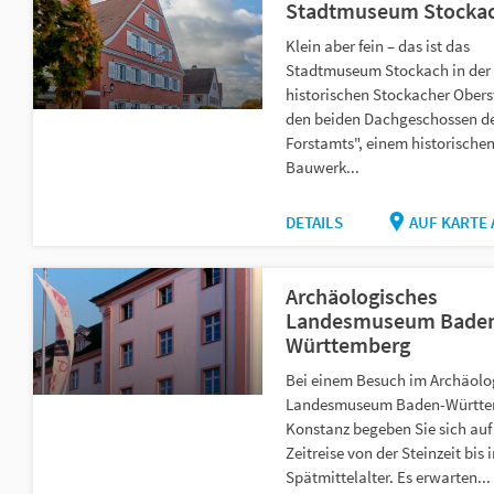
Stadtmuseum Stocka
Klein aber fein – das ist das
Stadtmuseum Stockach in der
historischen Stockacher Oberst
den beiden Dachgeschossen de
Forstamts", einem historische
Bauwerk...
DETAILS
AUF KARTE
Archäologisches
Landesmuseum Bade
Württemberg
Bei einem Besuch im Archäolo
Landesmuseum Baden-Württe
Konstanz begeben Sie sich auf
Zeitreise von der Steinzeit bis 
Spätmittelalter. Es erwarten...