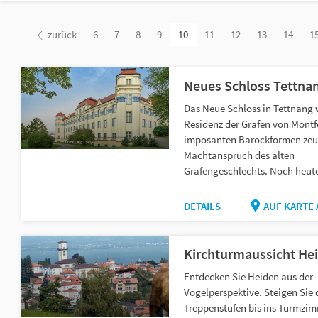
zurück
6
7
8
9
10
11
12
13
14
1
Neues Schloss Tettna
Das Neue Schloss in Tettnang 
Residenz der Grafen von Montfo
imposanten Barockformen ze
Machtanspruch des alten
Grafengeschlechts. Noch heute
DETAILS
AUF KARTE
Kirchturmaussicht He
Entdecken Sie Heiden aus der
Vogelperspektive. Steigen Sie 
Treppenstufen bis ins Turmzi