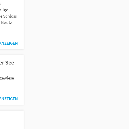
d
alige
ge Schloss
 Besitz
..
 ANZEIGEN
er See
egewiese
 ANZEIGEN