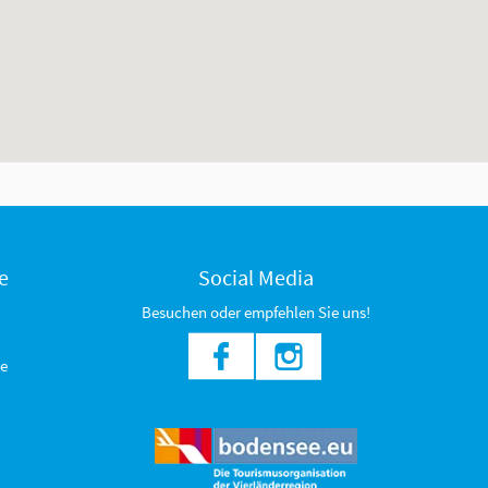
e
Social Media
Besuchen oder empfehlen Sie uns!
e