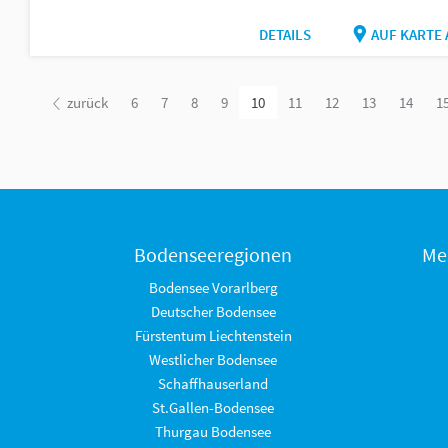
DETAILS
AUF KARTE
zurück
6
7
8
9
10
11
12
13
14
1
Bodenseeregionen
Me
Bodensee Vorarlberg
Deutscher Bodensee
Fürstentum Liechtenstein
Westlicher Bodensee
Schaffhauserland
St.Gallen-Bodensee
Thurgau Bodensee