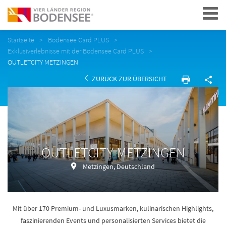
Navigation
Startseite
Bodensee Card PLUS
Exklusiverlebnisse mit der Bodensee Card PLUS
OUTLETCITY METZINGEN
ZURÜCK ZUR ÜBERSICHT
OUTLETCITY METZINGEN
Metzingen, Deutschland
Mit über 170 Premium- und Luxusmarken, kulinarischen Highlights,
faszinierenden Events und personalisierten Services bietet die