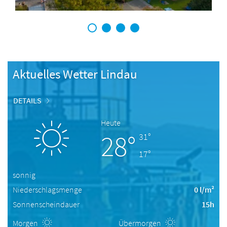
1
2
3
4
Aktuelles Wetter Lindau
DETAILS
Heute
28°
31°
17°
sonnig
Niederschlagsmenge
0 l/m²
Sonnenscheindauer
15h
Morgen
Übermorgen