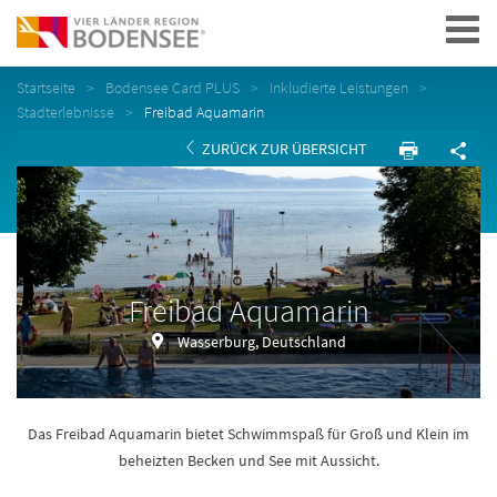
Navigation
Startseite
Bodensee Card PLUS
Inkludierte Leistungen
Stadterlebnisse
Freibad Aquamarin
ZURÜCK ZUR ÜBERSICHT
Freibad Aquamarin
Wasserburg, Deutschland
Das Freibad Aquamarin bietet Schwimmspaß für Groß und Klein im
beheizten Becken und See mit Aussicht.