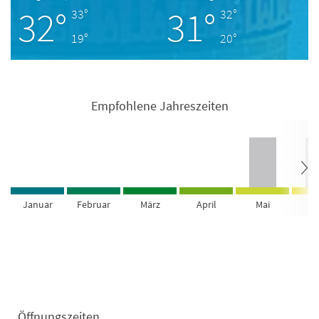
32°
31°
33°
32°
19°
20°
Empfohlene Jahreszeiten
Januar
Februar
März
April
Mai
Ju
Öffnungszeiten