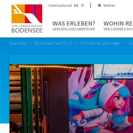
International
DE
Wetter
WAS ERLEBEN?
WOHIN RE
GRENZENLOSES ABENTEUER
DREI LÄNDER & EI
Startseite
Bodensee Card PLUS
Inkludierte Leistungen
St