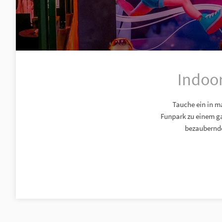
Indoor
Tauche ein in m
Funpark zu einem gan
bezaubernde