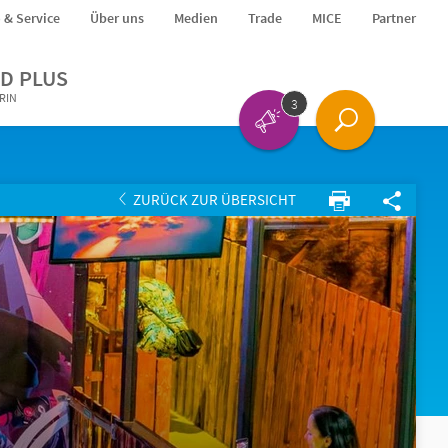
o & Service
Über uns
Medien
Trade
MICE
Partner
D PLUS
ERIN
3
ZURÜCK ZUR ÜBERSICHT