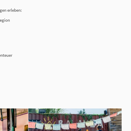
ngen erleben:
Region
enteuer