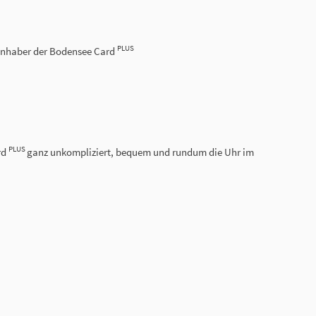
PLUS
r Inhaber der Bodensee Card
PLUS
rd
ganz unkompliziert, bequem und rundum die Uhr im