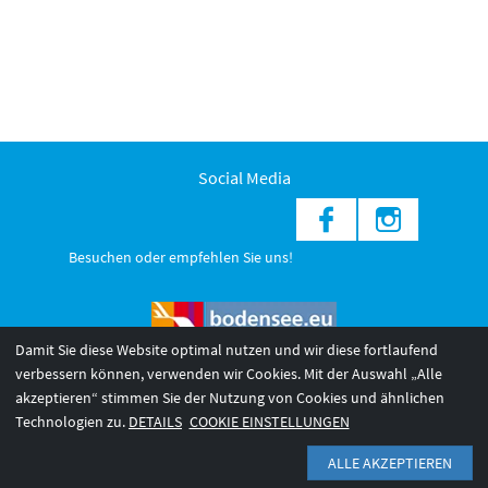
Social Media
Besuchen oder empfehlen Sie uns!
Damit Sie diese Website optimal nutzen und wir diese fortlaufend
verbessern können, verwenden wir Cookies. Mit der Auswahl „Alle
akzeptieren“ stimmen Sie der Nutzung von Cookies und ähnlichen
© 2026 Internationale Bodensee Tourismus GmbH
3
Technologien zu.
DETAILS
COOKIE EINSTELLUNGEN
AGB 2025/26
Impressum
Barrierefreiheit
ALLE AKZEPTIEREN
Datenschutzerklärung