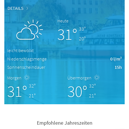
DETAILS
Heute
31°
33°
20°
leicht bewölkt
Niederschlagsmenge
0 l/m²
Sonnenscheindauer
15h
Morgen
Übermorgen
31°
30°
32°
32°
21°
21°
Empfohlene Jahreszeiten