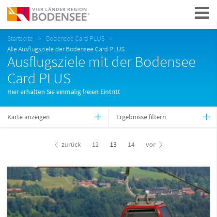
Navigation
Startseite
Bodensee Card PLUS
Alle Ausflugsziele der Bodensee Card PLUS
Ausflugsziele mit der Bodensee
Card PLUS
Hier erhalten Sie einmalig freien Eintritt
Karte anzeigen
Ergebnisse filtern
zurück
12
13
14
vor