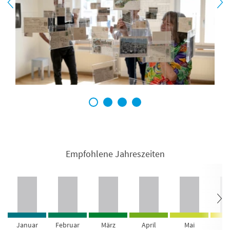
1
2
3
4
Empfohlene Jahreszeiten
Januar
Februar
März
April
Mai
Ju