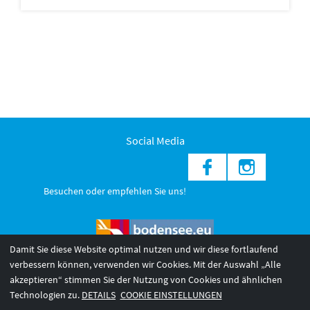
Social Media
Besuchen oder empfehlen Sie uns!
Damit Sie diese Website optimal nutzen und wir diese fortlaufend
verbessern können, verwenden wir Cookies. Mit der Auswahl „Alle
akzeptieren“ stimmen Sie der Nutzung von Cookies und ähnlichen
© 2026 Internationale Bodensee Tourismus GmbH
3
Technologien zu.
DETAILS
COOKIE EINSTELLUNGEN
AGB 2025/26
Impressum
Barrierefreiheit