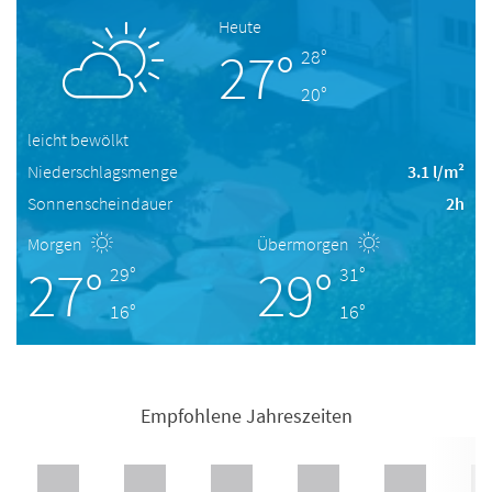
Heute
27°
28°
20°
leicht bewölkt
Niederschlagsmenge
3.1 l/m²
Sonnenscheindauer
2h
Morgen
Übermorgen
27°
29°
29°
31°
16°
16°
Empfohlene Jahreszeiten