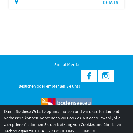
DETAILS
Social Media
Besuchen oder empfehlen Sie uns!
Damit Sie diese Website optimal nutzen und wir diese fortlaufend
verbessern können, verwenden wir Cookies. Mit der Auswahl „Alle
akzeptieren“ stimmen Sie der Nutzung von Cookies und ähnlichen
© 2026 Internationale Bodensee Tourismus GmbH
3
Technologien zu.
DETAILS
COOKIE EINSTELLUNGEN