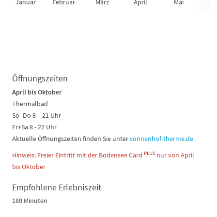
Januar
Februar
März
April
Mai
Ju
Öffnungszeiten
April bis Oktober
Thermalbad
So–Do 8 – 21 Uhr
Fr+Sa 8 - 22 Uhr
Aktuelle Öffnungszeiten finden Sie unter
sonnenhof-therme.de
PLUS
Hinweis: Freier Eintritt mit der Bodensee Card
nur von April
bis Oktober
Empfohlene Erlebniszeit
180 Minuten