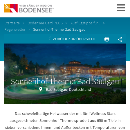
Navigation
Startseite
Bodensee Card PLUS
Ausflugstipps für...
Regenwetter
Sonnenhof-Therme Bad Saulgau
ZURÜCK ZUR ÜBERSICHT
Sonnenhof-Therme Bad Saulgau
Bad Saulgau, Deutschland
Das schwefelhaltige Heilwasser der mit fünf Wellness Stars
ausgezeichneten Sonnenhof-Therme sprudelt aus 650 m Tiefe in
sieben verschiedene Innen- und Außenbecken mit Temperaturen von