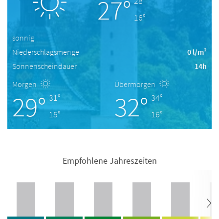
27°
28°
16°
sonnig
Niederschlagsmenge
0 l/m²
Sonnenscheindauer
14h
Morgen
Übermorgen
29°
32°
31°
34°
15°
16°
Empfohlene Jahreszeiten