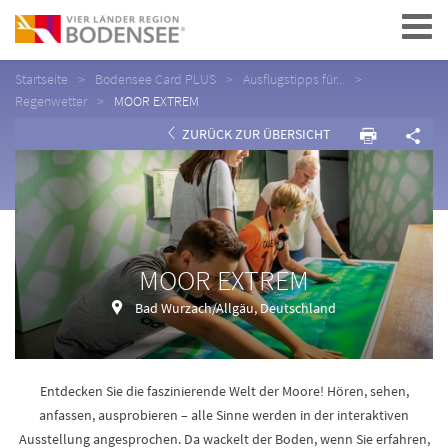
Navigation
Startseite
Bodensee Card PLUS
Ausflugstipps für...
Regenwetter
MOOR EXTREM
ZURÜCK ZUR ÜBERSICHT
MOOR EXTREM
Bad Wurzach/Allgäu, Deutschland
Entdecken Sie die faszinierende Welt der Moore! Hören, sehen,
anfassen, ausprobieren – alle Sinne werden in der interaktiven
Ausstellung angesprochen. Da wackelt der Boden, wenn Sie erfahren,