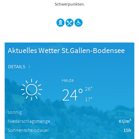
Schwerpunkten.
Aktuelles Wetter St.Gallen-Bodensee
DETAILS
Heute
24°
26°
17°
sonnig
Niederschlagsmenge
0 l/m²
Sonnenscheindauer
15h