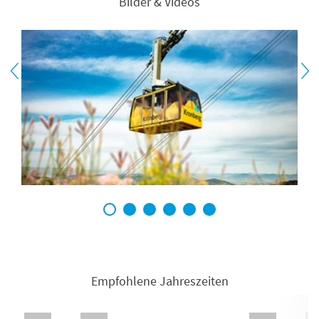
Bilder & Videos
1
2
3
4
5
6
Empfohlene Jahreszeiten