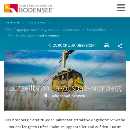
Navigation
Startseite
B2B Corner
MICE: Tagungen und Kongresse am Bodensee
Fundstellen
Luftseilbahn Jakobsbad-Kronberg
ZURÜCK ZUR ÜBERSICHT
Luftseilbahn Jakobsbad-Kronberg
Jakobsbad, Schweiz
Der Kronberg bietet zu jeder Jahreszeit attraktive Angebote: Schwebe
mit der längsten Luftseilbahn im Appenzellerland auf den 1.683m