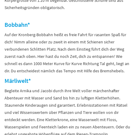
Körpergrösse von 1.10 m begehbar. Geschlossene Schuhe sind aus
Sicherheitsgründen obligatorisch.
Bobbahn*
Auf der Kronberg-Bobbahn heißt es freie Fahrt für rasanten Spaß für
dich! Nimm alleine oder zu zweit in einem mit Schienen sicher
verbundenen Schlitten Platz. Nach dem Einstieg führt dich der Weg
zuerst nach oben. Hier hast du noch Zeit, dich zu entspannen! Wie
schnell es dann 1000 Meter Kurve für Kurve Richtung Tal geht, liegt an
dir. Du entscheidest nämlich das Tempo mit Hilfe des Bremshebels.
Märliwelt*
Begleite Arnika und Jacobi durch ihre Welt voller märchenhafter
Abenteuer mit Wasser und Sand bis hin zu luftigen Kletterhöhen.
Staunende Kinderaugen sind garantiert. Erlebnisstationen mit Rätsel
und viel Wissenswertem über Pflanzen und Tiere wollen von dir
entdeckt werden. Eine Kletterkrone, eine Wasserwelt mit Floss,
Wasserspielen und Feenteich laden ein zu neuen Abenteuern. Oder du
erlebst ungeahnte Höhenflüge auf dem Riesen-Trampolin.