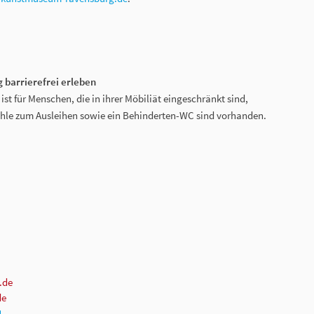
barrierefrei erleben
 für Menschen, die in ihrer Möbiliät eingeschränkt sind,
ühle zum Ausleihen sowie ein Behinderten-WC sind vorhanden.
.de
de
N