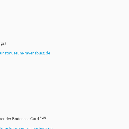
ags)
kunstmuseum-ravensburg.de
PLUS
haber der Bodensee Card
r
kunstmuseum-ravensburg.de
.