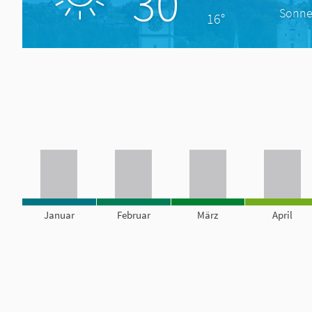
30°
Sonne
16°
Januar
Februar
März
April