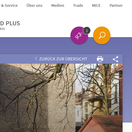
o & Service
Über uns
Medien
Trade
MICE
Partner
D PLUS
ERIN
3
ZURÜCK ZUR ÜBERSICHT