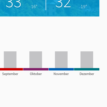
33°
32°
16°
19°
September
Oktober
November
Dezember