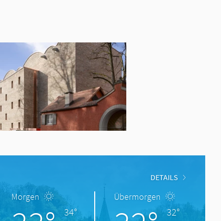
DETAILS
Morgen
Übermorgen
34°
32°