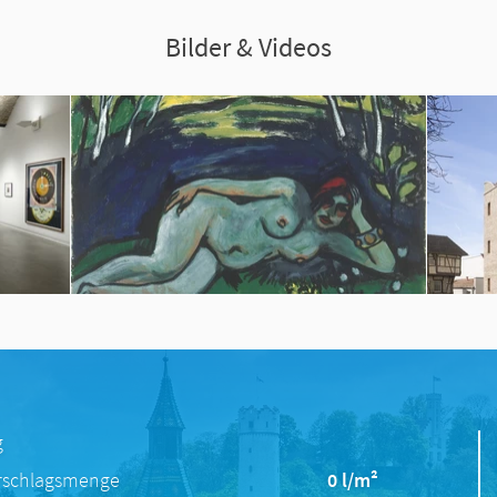
Bilder & Videos
g
rschlagsmenge
0 l/m²