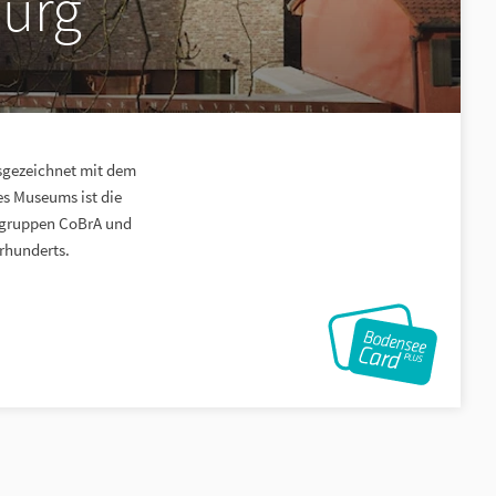
urg
sgezeichnet mit dem
es Museums ist die
rgruppen CoBrA und
rhunderts.