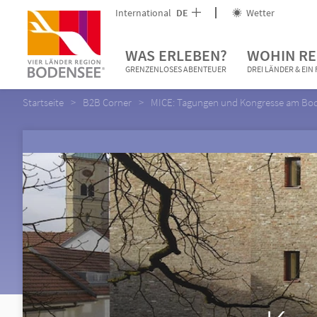
International
DE
Wetter
WAS ERLEBEN?
WOHIN RE
GRENZENLOSES ABENTEUER
DREI LÄNDER & EI
Startseite
B2B Corner
MICE: Tagungen und Kongresse am Bo