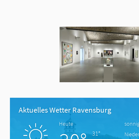
Aktuelles Wetter Ravensburg
Heute
sonni
31°
Niede