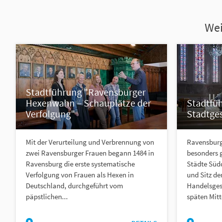
Wei
Stadtführung "Ravensburger
Hexenwahn – Schauplätze der
Stadtfü
Verfolgung"
Stadtge
Mit der Verurteilung und Verbrennung von
Ravensburg 
zwei Ravensburger Frauen begann 1484 in
besonders g
Ravensburg die erste systematische
Städte Süd
Verfolgung von Frauen als Hexen in
und Sitz d
Deutschland, durchgeführt vom
Handelsges
päpstlichen...
späten Mitte