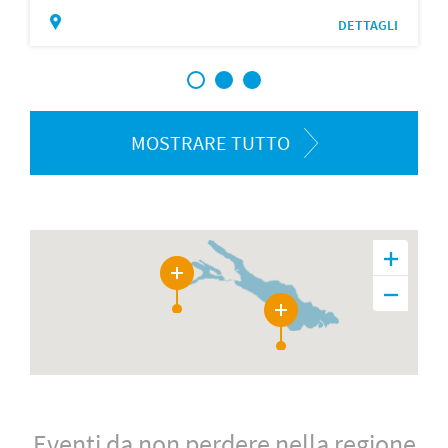
DETTAGLI
1
2
3
MOSTRARE TUTTO
9
7
Eventi da non perdere nella regione