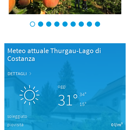
1
2
3
4
5
6
7
8
9
Meteo attuale Thurgau-Lago di
Costanza
DETTAGLI
oggi
31°
34°
15°
soleggiato
piovisità
0 l/m²