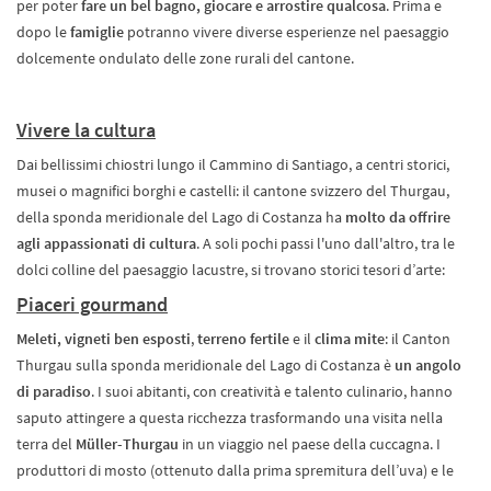
per poter
fare un bel bagno, giocare e arrostire qualcosa
. Prima e
dopo le
famiglie
potranno vivere diverse esperienze nel paesaggio
dolcemente ondulato delle zone rurali del cantone.
Vivere la cultura
Dai bellissimi chiostri lungo il Cammino di Santiago, a centri storici,
musei o magnifici borghi e castelli: il cantone svizzero del Thurgau,
della sponda meridionale del Lago di Costanza ha
molto da offrire
agli appassionati di cultura
. A soli pochi passi l'uno dall'altro, tra le
dolci colline del paesaggio lacustre, si trovano storici tesori d’arte:
Piaceri gourmand
Meleti, vigneti ben esposti
,
terreno fertile
e il
clima mite
: il Canton
Thurgau sulla sponda meridionale del Lago di Costanza è
un angolo
di paradiso
. I suoi abitanti, con creatività e talento culinario, hanno
saputo attingere a questa ricchezza trasformando una visita nella
terra del
Müller-Thurgau
in un viaggio nel paese della cuccagna. I
produttori di mosto (ottenuto dalla prima spremitura dell’uva) e le