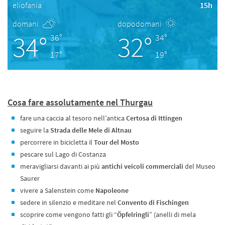
eliofania
15h
domani
dopodomani
34°
32°
36°
34°
17°
19°
Cosa fare assolutamente nel Thurgau
fare una caccia al tesoro nell’antica
Certosa di Ittingen
seguire la
Strada delle Mele di Altnau
percorrere in bicicletta il
Tour del Mosto
pescare sul Lago di Costanza
meravigliarsi davanti ai più
antichi veicoli commerciali
del Museo
Saurer
vivere a Salenstein come
Napoleone
sedere in silenzio e meditare nel
Convento di Fischingen
scoprire come vengono fatti gli “
Öpfelringli
” (anelli di mela