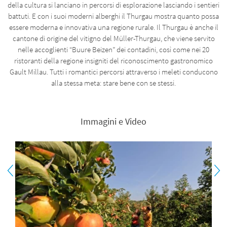
della cultura si lanciano in percorsi di esplorazione lasciando i sentieri
battuti. E con i suoi moderni alberghi il Thurgau mostra quanto possa
essere moderna e innovativa una regione rurale. Il Thurgau è anche il
cantone di origine del vitigno del Müller-Thurgau, che viene servito
nelle accoglienti “Buure Beizen” dei contadini, così come nei 20
ristoranti della regione insigniti del riconoscimento gastronomico
Gault Millau. Tutti i romantici percorsi attraverso i meleti conducono
alla stessa meta: stare bene con se stessi.
Immagini e Video