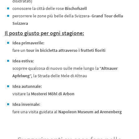
disidratati)
conoscere la città delle rose
Bischofszell
percorrere le zone più belle della Svizzera-
Grand Tour della
Svizzera
Il posto giusto per ogni stagione:
Idea primaverile:
fare un
tour in bicicletta attraverso i frutteti fioriti
Idea estiva:
scoprire qualcosa di nuovo sulle mele lungo la
“Altnauer
Apfelweg”,
la Strada delle Mele di Altnau
Idea autunnale:
visitare la
Mosterei Möhl di Arbon
Idea invernale:
fare una visita guidata al
Napoleon Museum ad Arenenberg