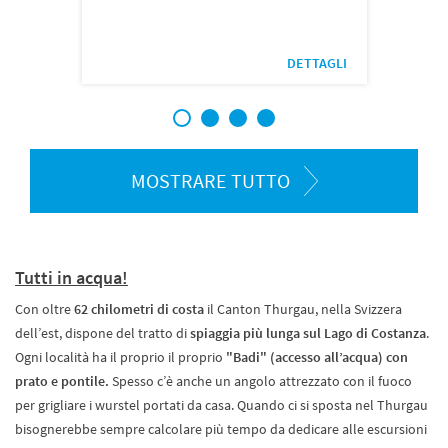
DETTAGLI
1
2
3
4
MOSTRARE TUTTO
Tutti in acqua!
Con oltre
62 chilometri di costa
il Canton Thurgau, nella Svizzera
dell’est, dispone del tratto di
spiaggia più lunga sul Lago di Costanza
.
Ogni località ha il proprio il proprio
"Badi" (accesso all’acqua) con
prato e pontile.
Spesso c’è anche un angolo attrezzato con il fuoco
per grigliare i wurstel portati da casa. Quando ci si sposta nel Thurgau
bisognerebbe sempre calcolare più tempo da dedicare alle escursioni