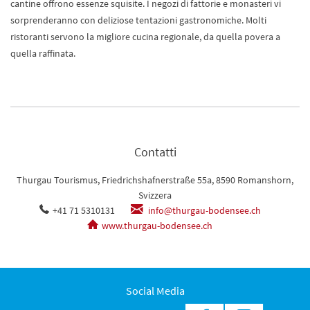
cantine offrono essenze squisite. I negozi di fattorie e monasteri vi
sorprenderanno con deliziose tentazioni gastronomiche. Molti
ristoranti servono la migliore cucina regionale, da quella povera a
quella raffinata.
Contatti
Thurgau Tourismus, Friedrichshafnerstraße 55a, 8590 Romanshorn,
Svizzera
+41 71 5310131
info@thurgau-bodensee.ch
www.thurgau-bodensee.ch
Social Media