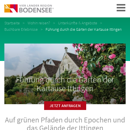
Navigation
Startseite
Wohin reisen?
Unterkünfte & Angebote
Buchbare Erlebnisse
Führung durch die Gärten der Kartause Ittingen
Führung durch die Gärten der
Kartause Ittingen
JETZT ANFRAGEN
Auf grünen Pfaden durch Epochen und
das Gelände der Ittingen