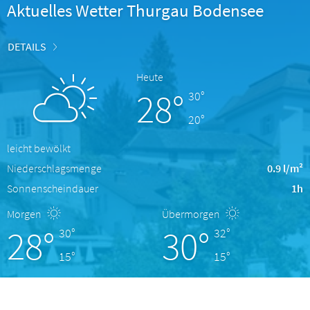
Aktuelles Wetter Thurgau Bodensee
DETAILS
Heute
28°
30°
20°
leicht bewölkt
Niederschlagsmenge
0.9 l/m²
Sonnenscheindauer
1h
Morgen
Übermorgen
28°
30°
30°
32°
15°
15°