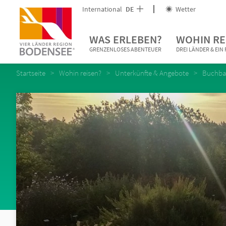
International
DE
Wetter
WAS ERLEBEN?
WOHIN RE
GRENZENLOSES ABENTEUER
DREI LÄNDER & EI
Startseite
Wohin reisen?
Unterkünfte & Angebote
Buchbar