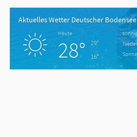
Aktuelles Wetter Deutscher Bodensee
Heute
sonni
28°
29°
Niede
Sonne
16°