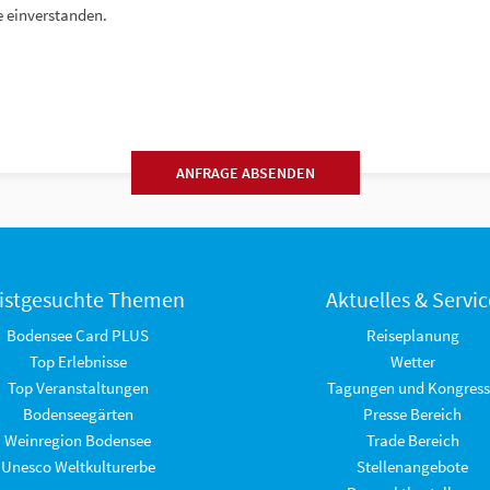
 einverstanden.
ANFRAGE ABSENDEN
istgesuchte Themen
Aktuelles & Servic
Bodensee Card PLUS
Reiseplanung
Top Erlebnisse
Wetter
Top Veranstaltungen
Tagungen und Kongress
Bodenseegärten
Presse Bereich
Weinregion Bodensee
Trade Bereich
Unesco Weltkulturerbe
Stellenangebote