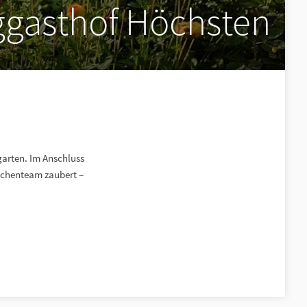
ggasthof Höchsten
garten. Im Anschluss
üchenteam zaubert –