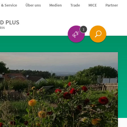
o & Service
Über uns
Medien
Trade
MICE
Partner
D PLUS
ERIN
3