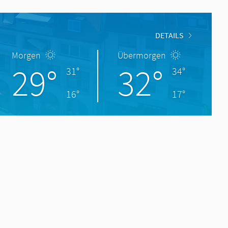
DETAILS
Morgen
Übermorgen
29°
32°
31°
34°
16°
17°