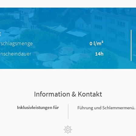
g
rschlagsmenge
0 l/m²
nscheindauer
14h
Information & Kontakt
Inklusivleistungen für
Führung und Schlemmermenü.