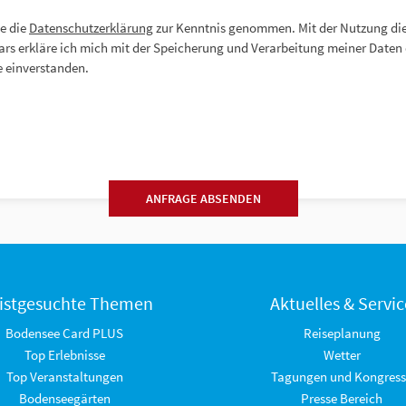
e die
Datenschutzerklärung
zur Kenntnis genommen. Mit der Nutzung di
rs erkläre ich mich mit der Speicherung und Verarbeitung meiner Daten 
 einverstanden.
ANFRAGE ABSENDEN
istgesuchte Themen
Aktuelles & Servic
Bodensee Card PLUS
Reiseplanung
Top Erlebnisse
Wetter
Top Veranstaltungen
Tagungen und Kongress
Bodenseegärten
Presse Bereich