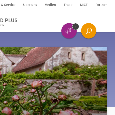
o & Service
Über uns
Medien
Trade
MICE
Partner
D PLUS
ERIN
3