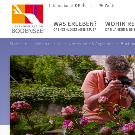
International
DE
Wetter
WAS ERLEBEN?
WOHIN RE
GRENZENLOSES ABENTEUER
DREI LÄNDER & EI
Startseite
Wohin reisen?
Unterkünfte & Angebote
Buchbar