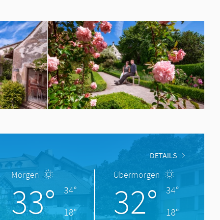
DETAILS
Morgen
Übermorgen
33°
32°
34°
34°
18°
18°