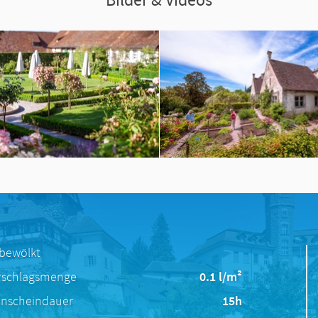
 bewölkt
rschlagsmenge
0.1 l/m²
nscheindauer
15h