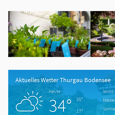
Aktuelles Wetter Thurgau Bodensee
Heute
leicht
34°
35°
Niede
Sonne
17°