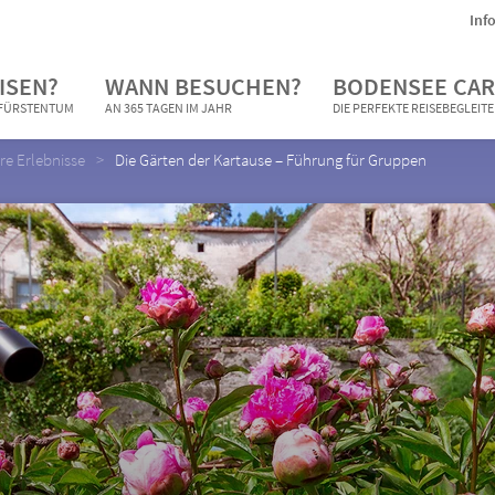
Inf
ISEN?
WANN BESUCHEN?
BODENSEE CAR
N FÜRSTENTUM
AN 365 TAGEN IM JAHR
DIE PERFEKTE REISEBEGLEIT
e Erlebnisse
Die Gärten der Kartause – Führung für Gruppen