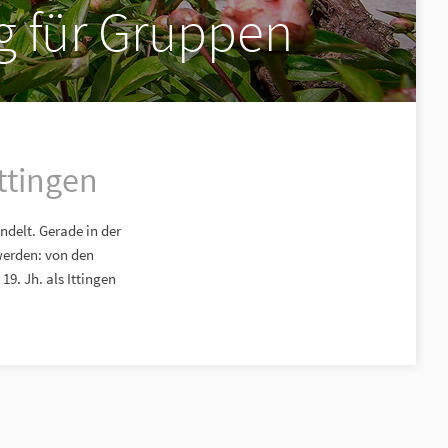
g für Gruppen
ttingen
delt. Gerade in der
werden: von den
9. Jh. als Ittingen