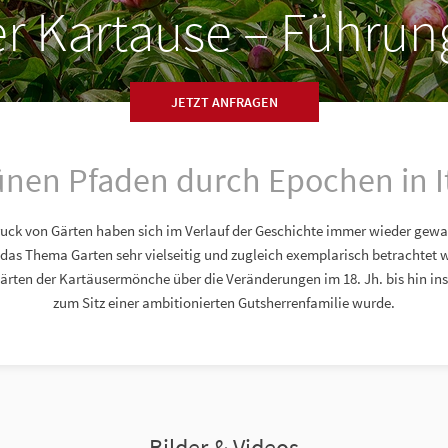
er Kartause – Führun
JETZT ANFRAGEN
ünen Pfaden durch Epochen in I
uck von Gärten haben sich im Verlauf der Geschichte immer wieder gewan
das Thema Garten sehr vielseitig und zugleich exemplarisch betrachtet 
Gärten der Kartäusermönche über die Veränderungen im 18. Jh. bis hin ins 1
zum Sitz einer ambitionierten Gutsherrenfamilie wurde.
Bilder & Videos