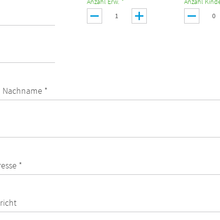
Anzahl Erw. *
Anzahl Kinde
 Nachname *
resse *
richt