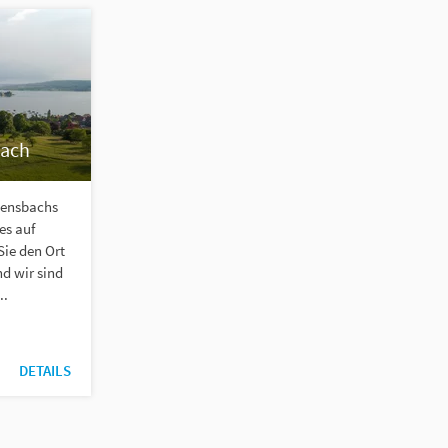
bach
llensbachs
es auf
Sie den Ort
d wir sind
..
DETAILS