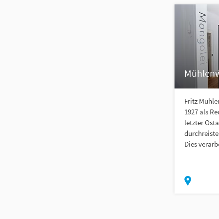
Mühlen
Fritz Mühl
1927 als R
letzter Ost
durchreiste
Dies verarbe