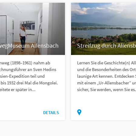
wegMuseum Allensbach
Streifzug durch Allens
enweg (1898–1961) nahm ab
Lernen Sie die Geschichte(n) A
echnungsführer an Sven Hedins
und die Besonderheiten des Ort
asien-Expedition teil und
launige Art kennen. Entdecken 
 bis 1932 drei Mal die Mongolei.
mit einem „Ur-Allensbacher“ un
itete er später in...
sicher, Sie werden, wenn Sie es.
DETAILS