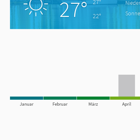
27°
27°
Niede
Sonne
22°
Januar
Februar
März
April