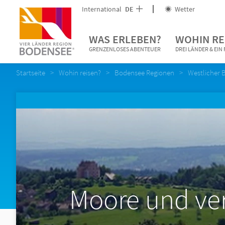
International
DE
Wetter
WAS ERLEBEN?
WOHIN RE
GRENZENLOSES ABENTEUER
DREI LÄNDER & EI
Startseite
Wohin reisen?
Bodensee Regionen
Westlicher 
Moore und ver