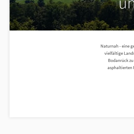
u
Naturnah - eine g
vielfältige Lan
Bodanrück zu 
asphaltierten