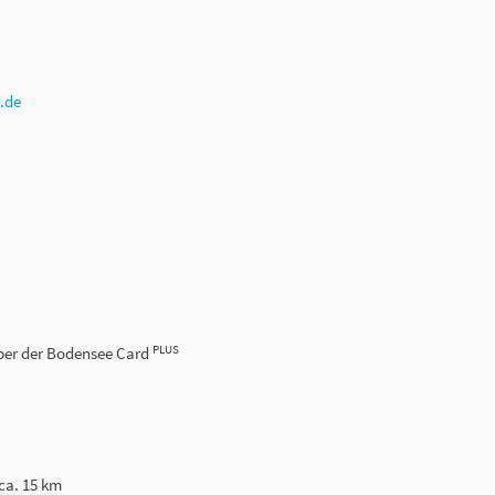
.de
PLUS
haber der Bodensee Card
 ca. 15 km