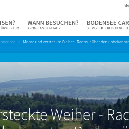
Inf
ISEN?
WANN BESUCHEN?
BODENSEE CAR
N FÜRSTENTUM
AN 365 TAGEN IM JAHR
DIE PERFEKTE REISEBEGLEIT
Bodensee
Moore und versteckte Weiher - Radtour über den unbekann
steckte Weiher - Ra