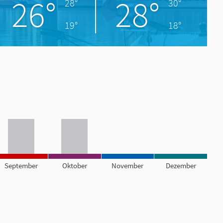
26°
28°
28°
30°
19°
18°
September
Oktober
November
Dezember