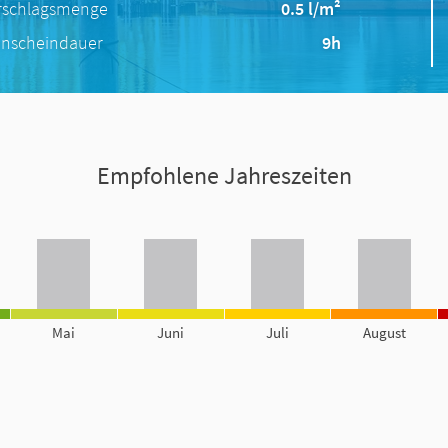
rschlagsmenge
0.5 l/m²
nscheindauer
9h
Empfohlene Jahreszeiten
Mai
Juni
Juli
August