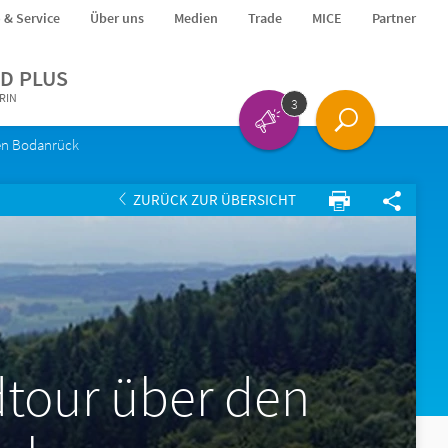
o & Service
Über uns
Medien
Trade
MICE
Partner
D PLUS
ERIN
3
ten Bodanrück
ZURÜCK ZUR ÜBERSICHT
dtour über den