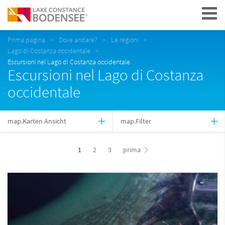
Navigation
Prima pagina
Dove andare?
Le regioni
Lago di Costanza occidentale
Escursioni nel Lago di Costanza occidentale
Escursioni nel Lago di Costanza
occidentale
map.Karten Ansicht
map.Filter
1
2
3
prima