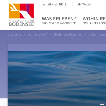
International
DE
Wetter
WAS ERLEBEN?
WOHIN RE
GRENZENLOSES ABENTEUER
DREI LÄNDER & EI
Startseite
Wohin reisen?
Bodensee Regionen
Schaffhause