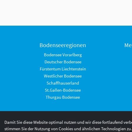
Bodenseeregionen
Me
Bodensee Vorarlberg
Deutscher Bodensee
Fürstentum Liechtenstein
Westlicher Bodensee
Schaffhauserland
St.Gallen-Bodensee
Thurgau Bodensee
Damit Sie diese Website optimal nutzen und wir diese fortlaufend ver
© 2026 Internationale Bodensee Tourismus GmbH
stimmen Sie der Nutzung von Cookies und ähnlichen Technologien zu.