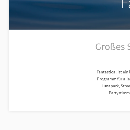
F
Großes S
Fantastical ist e
Programm für alle
Lunapark, Stree
Partystimm