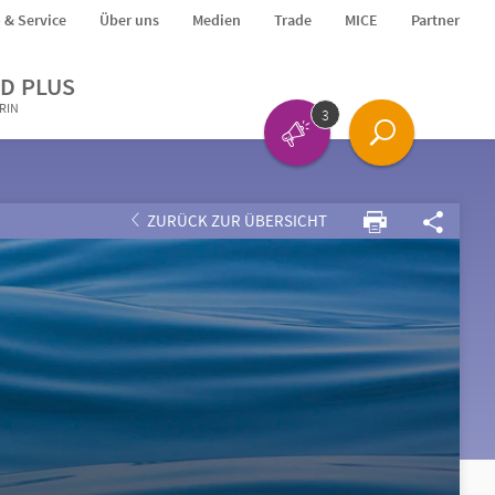
o & Service
Über uns
Medien
Trade
MICE
Partner
D PLUS
ERIN
3
ZURÜCK ZUR ÜBERSICHT