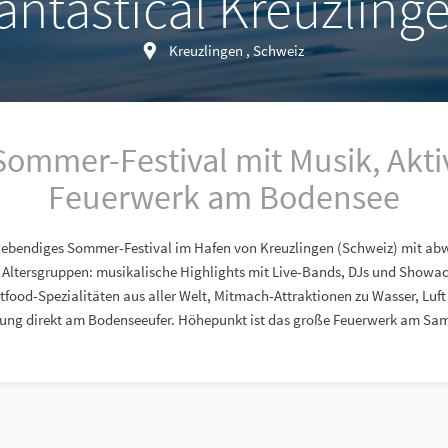
antastical Kreuzling
Kreuzlingen , Schweiz
ommer-Festival mit Musik, Akti
Feuerwerk am Bodensee
in lebendiges Sommer-Festival im Hafen von Kreuzlingen (Schweiz) mit a
 Altersgruppen: musikalische Highlights mit Live-Bands, DJs und Showac
tfood-Spezialitäten aus aller Welt, Mitmach-Attraktionen zu Wasser, Luf
ung direkt am Bodenseeufer. Höhepunkt ist das große Feuerwerk am Sa