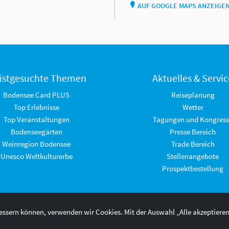
AUF GOOGLE MAPS ANZEIGE
istgesuchte Themen
Aktuelles & Servic
Bodensee Card PLUS
Reiseplanung
Top Erlebnisse
Wetter
Top Veranstaltungen
Tagungen und Kongress
Bodenseegärten
Presse Bereich
Weinregion Bodensee
Trade Bereich
Unesco Weltkulturerbe
Stellenangebote
Prospektbestellung
bessern können, verwenden wir Cookies. Mit der Auswahl „Alle akzeptiere
AGB 2025/26
Impressum
Barrierefreiheit
Datenschutzerkl