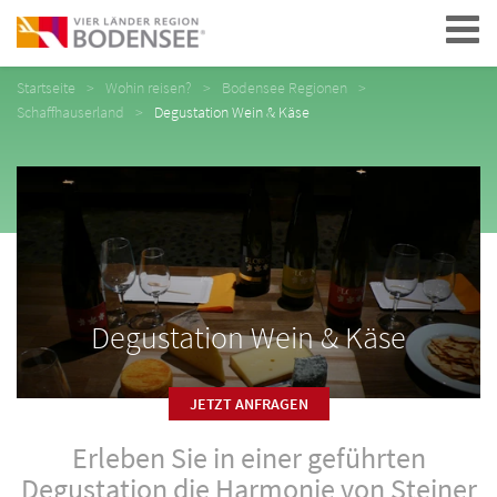
Navigation
Startseite
Wohin reisen?
Bodensee Regionen
Schaffhauserland
Degustation Wein & Käse
Degustation Wein & Käse
JETZT ANFRAGEN
Erleben Sie in einer geführten
Degustation die Harmonie von Steiner