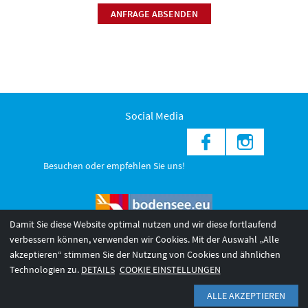
ANFRAGE ABSENDEN
Social Media
Besuchen oder empfehlen Sie uns!
Damit Sie diese Website optimal nutzen und wir diese fortlaufend
verbessern können, verwenden wir Cookies. Mit der Auswahl „Alle
akzeptieren“ stimmen Sie der Nutzung von Cookies und ähnlichen
© 2026 Internationale Bodensee Tourismus GmbH
3
Technologien zu.
DETAILS
COOKIE EINSTELLUNGEN
AGB 2025/26
Impressum
Barrierefreiheit
Datenschutzerklärung
ALLE AKZEPTIEREN