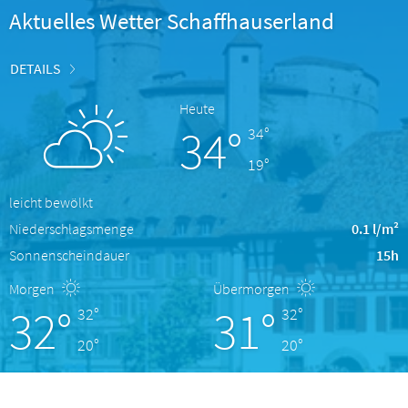
Aktuelles Wetter Schaffhauserland
DETAILS
Heute
34°
34°
19°
leicht bewölkt
Niederschlagsmenge
0.1 l/m²
Sonnenscheindauer
15h
Morgen
Übermorgen
32°
31°
32°
32°
20°
20°