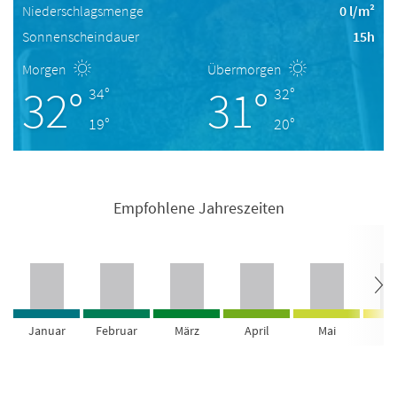
Niederschlagsmenge
0 l/m²
Sonnenscheindauer
15h
Morgen
Übermorgen
32°
31°
34°
32°
19°
20°
Empfohlene Jahreszeiten
Januar
Februar
März
April
Mai
Ju