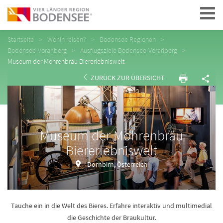
Navigation
Startseite
Wohin reisen?
Bodensee Regionen
Bodensee-Vorarlberg
Ausflugsziele Bodensee-Vorarlberg
Museum der Mohrenbräu Biererlebniswelt
ZURÜCK ZUR ÜBERSICHT
Museum der Mohrenbräu
Biererlebniswelt
Dornbirn, Österreich
Tauche ein in die Welt des Bieres. Erfahre interaktiv und multimedial
die Geschichte der Braukultur.