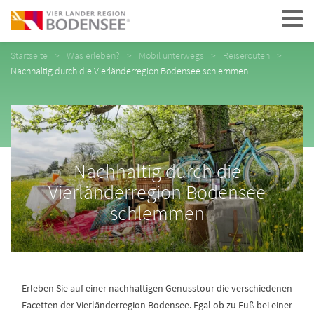
Navigation
Startseite
Was erleben?
Mobil unterwegs
Reiserouten
Nachhaltig durch die Vierländerregion Bodensee schlemmen
Nachhaltig durch die
Vierländerregion Bodensee
schlemmen
Erleben Sie auf einer nachhaltigen Genusstour die verschiedenen
Facetten der Vierländerregion Bodensee. Egal ob zu Fuß bei einer