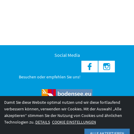
Social Media
Besuchen oder empfehlen Sie uns!
Damit Sie diese Website optimal nutzen und wir diese fortlaufend
verbessern können, verwenden wir Cookies. Mit der Auswahl „Alle
akzeptieren“ stimmen Sie der Nutzung von Cookies und ähnlichen
© 2026 Internationale Bodensee Tourismus GmbH
3
Technologien zu.
DETAILS
COOKIE EINSTELLUNGEN
AGB 2025/26
Impressum
Barrierefreiheit
ALLE AKZEPTIEREN
Datenschutzerklärung