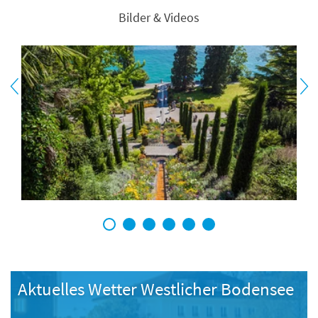
Bilder & Videos
1
2
3
4
5
6
Aktuelles Wetter Westlicher Bodensee