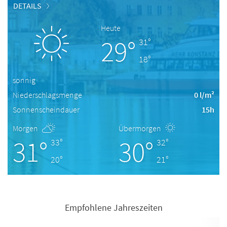
DETAILS
Heute
29°
31°
18°
sonnig
Niederschlagsmenge
0 l/m²
Sonnenscheindauer
15h
Morgen
Übermorgen
31°
30°
33°
32°
20°
21°
Empfohlene Jahreszeiten