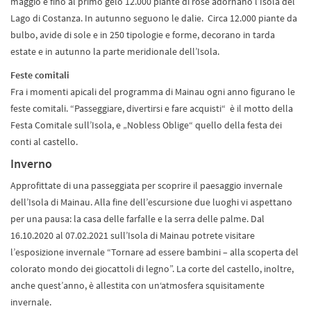
maggio e fino al primo gelo 12.000 piante di rose adornano l’Isola del
Lago di Costanza. In autunno seguono le dalie. Circa 12.000 piante da
bulbo, avide di sole e in 250 tipologie e forme, decorano in tarda
estate e in autunno la parte meridionale dell’Isola.
Feste comitali
Fra i momenti apicali del programma di Mainau ogni anno figurano le
feste comitali. “Passeggiare, divertirsi e fare acquisti“ è il motto della
Festa Comitale sull’Isola, e „Nobless Oblige“ quello della festa dei
conti al castello.
Inverno
Approfittate di una passeggiata per scoprire il paesaggio invernale
dell’Isola di Mainau. Alla fine dell’escursione due luoghi vi aspettano
per una pausa: la casa delle farfalle e la serra delle palme. Dal
16.10.2020 al 07.02.2021 sull’Isola di Mainau potrete visitare
l’esposizione invernale “Tornare ad essere bambini – alla scoperta del
colorato mondo dei giocattoli di legno”. La corte del castello, inoltre,
anche quest’anno, è allestita con un‘atmosfera squisitamente
invernale.