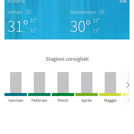
eliofania
15h
domani
dopodomani
31°
30°
32°
32°
21°
21°
Stagioni consigliati
Gennaio
Febbraio
Marzo
Aprile
Maggio
Giu