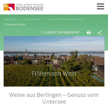
Navigation
Startseite
Was erleben?
Übersichtskarte Bodensee
Füllemann Wein
ZURÜCK ZUR ÜBERSICHT
Füllemann Wein
Weine aus Berlingen – Genuss vom
Untersee