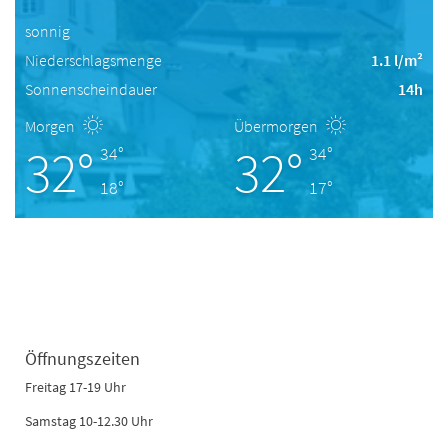
sonnig
Niederschlagsmenge
1.1 l/m²
Sonnenscheindauer
14h
Morgen
Übermorgen
32°
32°
34°
34°
18°
17°
Öffnungszeiten
Freitag 17-19 Uhr
Samstag 10-12.30 Uhr