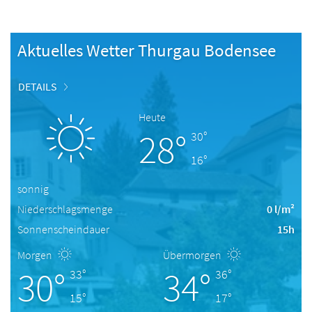
Aktuelles Wetter Thurgau Bodensee
DETAILS
Heute
28°
30°
16°
sonnig
Niederschlagsmenge
0 l/m²
Sonnenscheindauer
15h
Morgen
Übermorgen
30°
34°
33°
36°
15°
17°