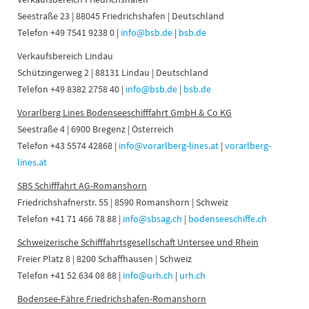
Seestraße 23 | 88045 Friedrichshafen | Deutschland
Telefon +49 7541 9238 0 |
info@bsb.de
|
bsb.de
Verkaufsbereich Lindau
Schützingerweg 2 | 88131 Lindau | Deutschland
Telefon +49 8382 2758 40 |
info@bsb.de
|
bsb.de
Vorarlberg Lines Bodenseeschifffahrt GmbH & Co KG
Seestraße 4 | 6900 Bregenz | Österreich
Telefon +43 5574 42868 |
info@vorarlberg-lines.at
|
vorarlberg-
lines.at
SBS Schifffahrt AG-Romanshorn
Friedrichshafnerstr. 55 | 8590 Romanshorn | Schweiz
Telefon +41 71 466 78 88 |
info@sbsag.ch
|
bodenseeschiffe.ch
Schweizerische Schifffahrtsgesellschaft Untersee und Rhein
Freier Platz 8 | 8200 Schaffhausen | Schweiz
Telefon +41 52 634 08 88 |
info@urh.ch
|
urh.ch
Bodensee-Fähre Friedrichshafen-Romanshorn