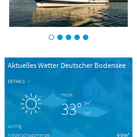
1
2
3
4
5
Aktuelles Wetter Deutscher Bodensee
DETAILS
Heute
33°
34°
18°
sonnig
Niederschlagsmenge
0 l/m²