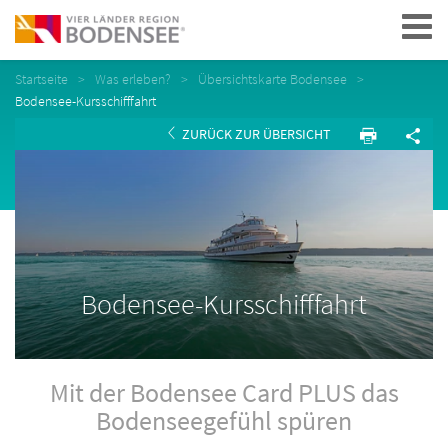
Navigation
Startseite
Was erleben?
Übersichtskarte Bodensee
Bodensee-Kursschifffahrt
ZURÜCK ZUR ÜBERSICHT
Bodensee-Kursschifffahrt
Mit der Bodensee Card PLUS das
Bodenseegefühl spüren