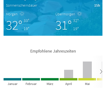
Sonnenscheindauer
15h
Morgen
Übermorgen
32°
31°
33°
32°
19°
19°
Empfohlene Jahreszeiten
Januar
Februar
März
April
Mai
Ju