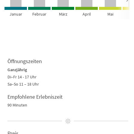
Januar
Februar
März
April
Mai
Ju
Öffnungszeiten
Ganzjährig
Di–Fr 14 - 17 Uhr
Sa–So 11 – 18 Uhr
Empfohlene Erlebniszeit
90 Minuten
Preis