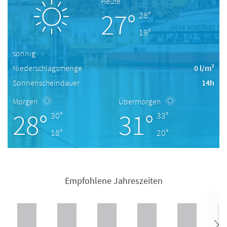
Heute
27°
28°
19°
sonnig
Niederschlagsmenge
0 l/m²
Sonnenscheindauer
14h
Morgen
Übermorgen
28°
31°
30°
33°
18°
20°
Empfohlene Jahreszeiten