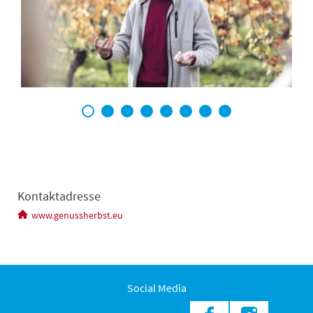
1
2
3
4
5
6
7
8
Kontaktadresse
www.genussherbst.eu
Social Media