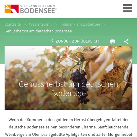
Navigation
Startseite
Was erleben?
Kulinarik am Bodensee
Genussherbst am deutschen Bodensee
ZURÜCK ZUR ÜBERSICHT
Genussherbst am deutschen
Bodensee
Wenn der Sommer in den goldenen Herbst übergeht, entfaltet der
deutsche Bodensee seinen besonderen Charme. Sanft leuchtende
Weinberge am Ufer, prall gefüllte Apfelgärten und zarter Morgennebel