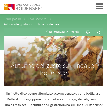
Navigation
Prima pagina
Cosa scoprire?
Autunno del gusto sul Lindauer Bodensee
RITORNARE AL MENÙ
Autunno del gusto sul Lindauer
Bodensee
Un filetto di coregone affumicato accompagnato da una bottiglia di
Müller-Thurgau, oppure uno spuntino ai formaggi dell’Algovia con
una birra fresca – la cultura eno-gastronomica sul Lindauer Bodensee