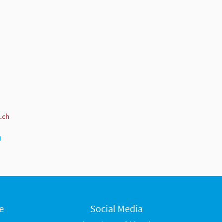
.ch
N
e
Social Media