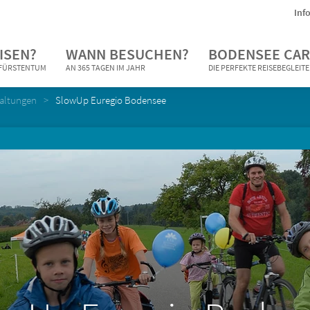
Inf
ISEN?
WANN BESUCHEN?
BODENSEE CAR
N FÜRSTENTUM
AN 365 TAGEN IM JAHR
DIE PERFEKTE REISEBEGLEIT
taltungen
SlowUp Euregio Bodensee