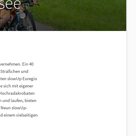
see
vernehmen. Ein 40
e Sträßchen und
nnten slowUp Euregio
e sich mit eigener
r, Hochradakrobaten
 und laufen, bieten
n. Neun slowUp-
d einem vielseitigen