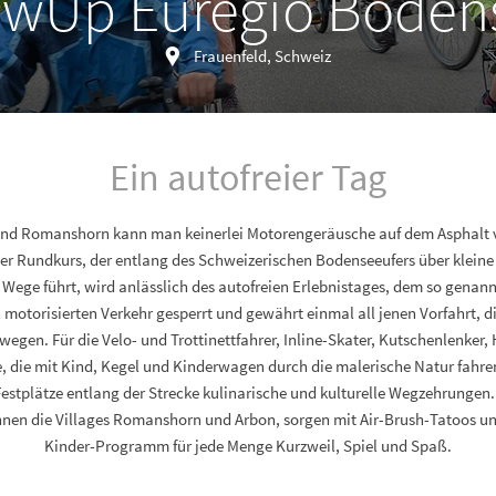
owUp Euregio Boden
Frauenfeld, Schweiz
Ein autofreier Tag
nd Romanshorn kann man keinerlei Motorengeräusche auf dem Asphalt 
er Rundkurs, der entlang des Schweizerischen Bodenseeufers über klein
 Wege führt, wird anlässlich des autofreien Erlebnistages, dem so gena
 motorisierten Verkehr gesperrt und gewährt einmal all jenen Vorfahrt, di
wegen. Für die Velo- und Trottinettfahrer, Inline-Skater, Kutschenlenke
 die mit Kind, Kegel und Kinderwagen durch die malerische Natur fahren
estplätze entlang der Strecke kulinarische und kulturelle Wegzehrunge
nen die Villages Romanshorn und Arbon, sorgen mit Air-Brush-Tatoos un
Kinder-Programm für jede Menge Kurzweil, Spiel und Spaß.