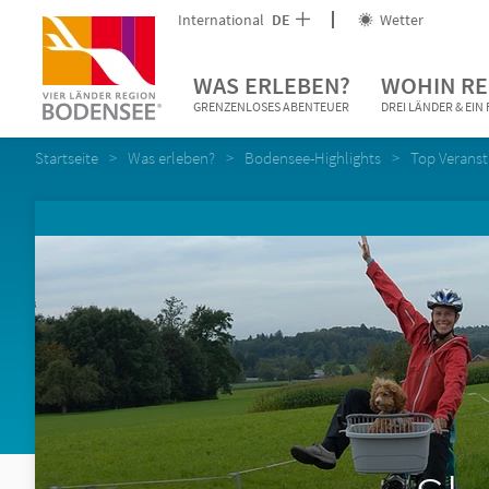
International
DE
Wetter
WAS ERLEBEN?
WOHIN RE
GRENZENLOSES ABENTEUER
DREI LÄNDER & EI
Startseite
Was erleben?
Bodensee-Highlights
Top Verans