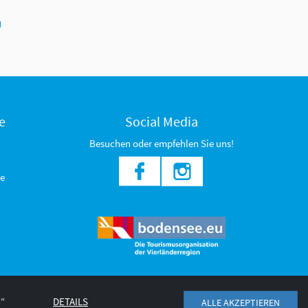
N
e
Social Media
Besuchen oder empfehlen Sie uns!
e
n“
DETAILS
ALLE AKZEPTIEREN