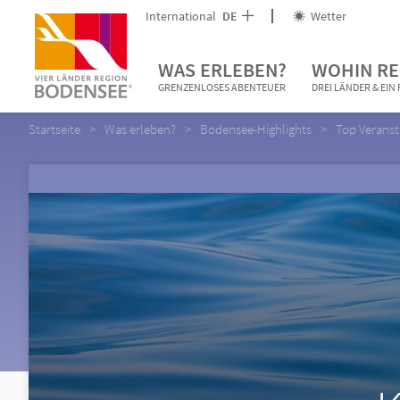
International
DE
Wetter
WAS ERLEBEN?
WOHIN RE
GRENZENLOSES ABENTEUER
DREI LÄNDER & EI
Startseite
Was erleben?
Bodensee-Highlights
Top Verans