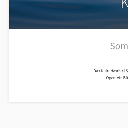
K
Somm
Das Kulturfestival
Open-Air-Büh