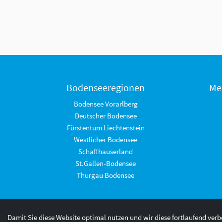
Bodenseeregionen
Me
Bodensee Vorarlberg
Deutscher Bodensee
Fürstentum Liechtenstein
Westlicher Bodensee
Schaffhauserland
St.Gallen-Bodensee
Thurgau Bodensee
Damit Sie diese Website optimal nutzen und wir diese fortlaufend ver