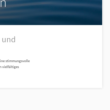
en
r und
eine stimmungsvolle
 vielfältiges