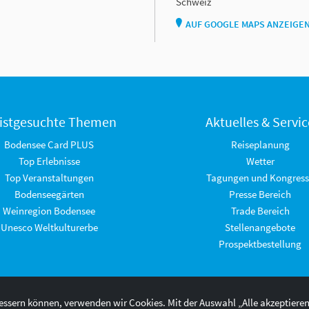
Schweiz
AUF GOOGLE MAPS ANZEIGE
istgesuchte Themen
Aktuelles & Servic
Bodensee Card PLUS
Reiseplanung
Top Erlebnisse
Wetter
Top Veranstaltungen
Tagungen und Kongress
Bodenseegärten
Presse Bereich
Weinregion Bodensee
Trade Bereich
Unesco Weltkulturerbe
Stellenangebote
Prospektbestellung
bessern können, verwenden wir Cookies. Mit der Auswahl „Alle akzeptiere