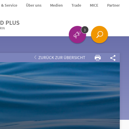
o & Service
Über uns
Medien
Trade
MICE
Partner
D PLUS
ERIN
3
ZURÜCK ZUR ÜBERSICHT