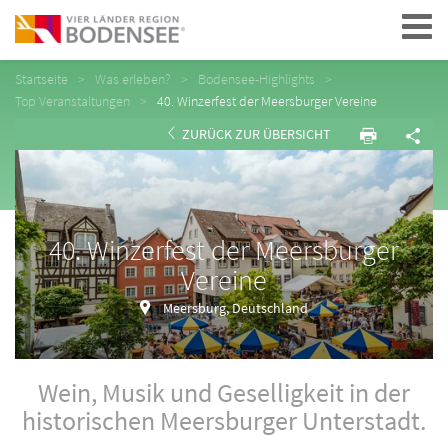
Navigation
Startseite
Was erleben?
Bodensee-Highlights
Top Veranstaltungen
40. Winzerfest der Meersburger Vereine
ZURÜCK ZUR ÜBERSICHT
40. Winzerfest der Meersburger
Vereine
Meersburg, Deutschland
Wein, Musik und Geselligkeit in der
historischen Meersburger Unterstadt.