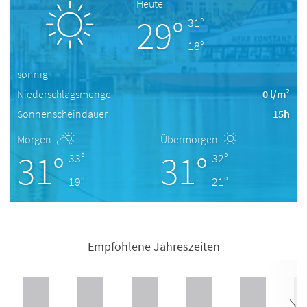
Heute
29°
31°
18°
sonnig
Niederschlagsmenge
0 l/m²
Sonnenscheindauer
15h
Morgen
Übermorgen
31°
31°
33°
32°
19°
21°
Empfohlene Jahreszeiten