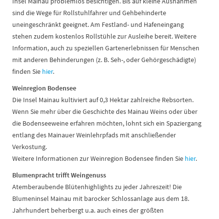
Insel Mainau problemlos besichtigen. Bis auf kleine Ausnahmen
sind die Wege für Rollstuhlfahrer und Gehbehinderte
uneingeschränkt geeignet. Am Festland- und Hafeneingang
stehen zudem kostenlos Rollstühle zur Ausleihe bereit. Weitere
Information, auch zu speziellen Gartenerlebnissen für Menschen
mit anderen Behinderungen (z. B. Seh-, oder Gehörgeschädigte)
finden Sie
hier
.
Weinregion Bodensee
Die Insel Mainau kultiviert auf 0,3 Hektar zahlreiche Rebsorten.
Wenn Sie mehr über die Geschichte des Mainau Weins oder über
die Bodenseeweine erfahren möchten, lohnt sich ein Spaziergang
entlang des Mainauer Weinlehrpfads mit anschließender
Verkostung.
Weitere Informationen zur Weinregion Bodensee finden Sie
hier
.
Blumenpracht trifft Weingenuss
Atemberaubende Blütenhighlights zu jeder Jahreszeit! Die
Blumeninsel Mainau mit barocker Schlossanlage aus dem 18.
Jahrhundert beherbergt u.a. auch eines der größten