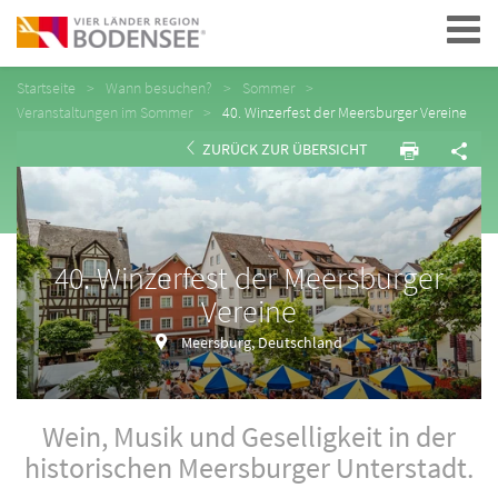
Navigation
Startseite
Wann besuchen?
Sommer
Veranstaltungen im Sommer
40. Winzerfest der Meersburger Vereine
ZURÜCK ZUR ÜBERSICHT
40. Winzerfest der Meersburger
Vereine
Meersburg, Deutschland
Wein, Musik und Geselligkeit in der
historischen Meersburger Unterstadt.