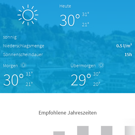
Heute
30°
31°
21°
sonnig
Niederschlagsmenge
0.5 l/m²
Sonnenscheindauer
15h
Morgen
Übermorgen
30°
29°
31°
30°
21°
20°
Empfohlene Jahreszeiten