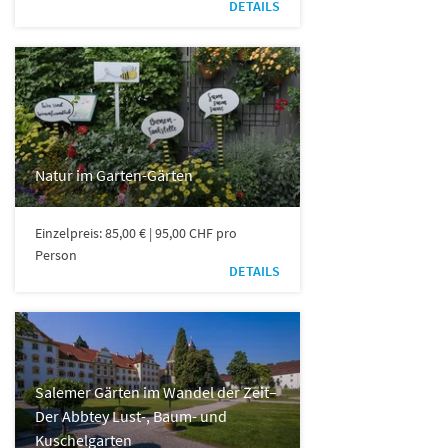
DETAILS
Natur im Garten-Gärten
Einzelpreis: 85,00 € | 95,00 CHF pro
Person
DETAILS
Salemer Gärten im Wandel der Zeit–
Der Abbtey Lust-, Baum- und
Kuschelgarten