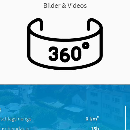
Bilder & Videos
g
rschlagsmenge
0 l/m²
nscheindauer
15h