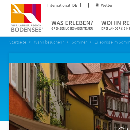
International
DE
Wetter
WAS ERLEBEN?
WOHIN RE
GRENZENLOSES ABENTEUER
DREI LÄNDER & EI
Startseite
Wann besuchen?
Sommer
Erlebnisse im Somm