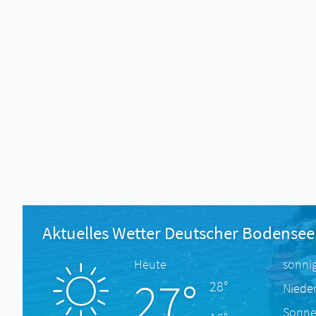
Aktuelles Wetter Deutscher Bodensee
Heute
sonni
27°
28°
Niede
Sonne