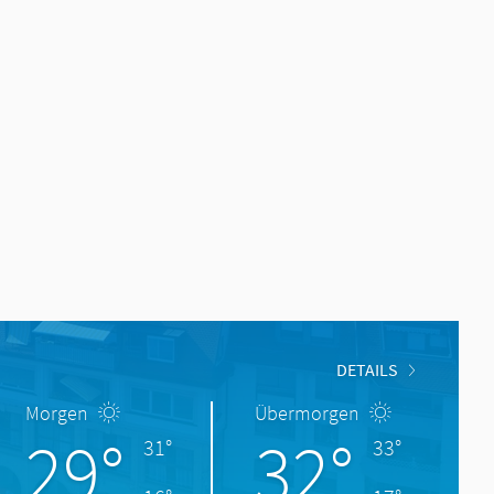
DETAILS
Morgen
Übermorgen
29°
32°
31°
33°