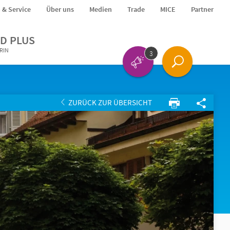
o & Service
Über uns
Medien
Trade
MICE
Partner
D PLUS
ERIN
3
ZURÜCK ZUR ÜBERSICHT