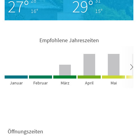
27°
29°
28°
31°
16°
15°
Empfohlene Jahreszeiten
Januar
Februar
März
April
Mai
Ju
Öffnungszeiten