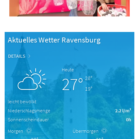
Aktuelles Wetter Ravensburg
DETAILS
Heute
27°
28°
19°
leicht bewölkt
Niederschlagsmenge
2.2 l/m²
Sonnenscheindauer
0h
Morgen
Übermorgen