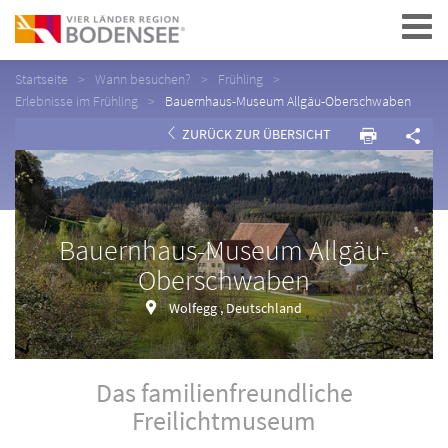
Navigation
Startseite
Wann besuchen?
Frühling
Erlebnisse im Frühling
Bauernhaus-Museum Allgäu-Oberschwaben
ZURÜCK ZUR ÜBERSICHT
Bauernhaus-Museum Allgäu-
Oberschwaben
Wolfegg , Deutschland
Das familienfreundliche
Freilichtmuseum