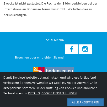
Zwecke ist nicht gestattet. Die Rechte der Bilder verbleiben bei der
Internationalen Bodensee Tourismus GmbH. Wir bitten dies zu
berücksichtigen.
Social Media
Besuchen oder empfehlen Sie uns!
Damit Sie diese Website optimal nutzen und wir diese fortlaufend
verbessern können, verwenden wir Cookies. Mit der Auswahl „Alle
akzeptieren“ stimmen Sie der Nutzung von Cookies und ähnlichen
© 2026 Internationale Bodensee Tourismus GmbH
3
Technologien zu.
DETAILS
COOKIE EINSTELLUNGEN
AGB 2025/26
Impressum
Barrierefreiheit
ALLE AKZEPTIEREN
Datenschutzerklärung