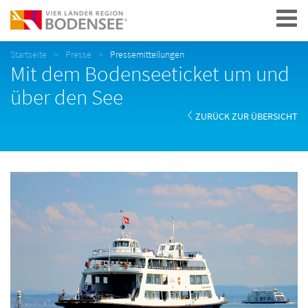
Navigation
Startseite
Presse
Pressemitteilungen
Mit dem Bodenseeticket um und
über den See
ZURÜCK ZUR ÜBERSICHT