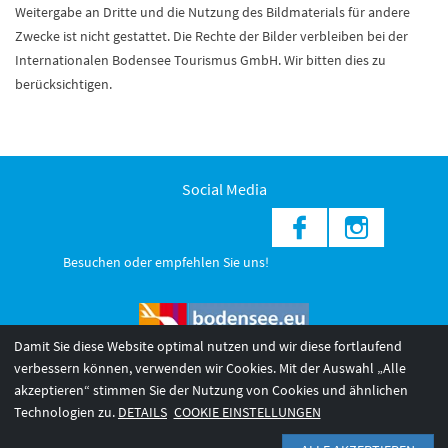
Weitergabe an Dritte und die Nutzung des Bildmaterials für andere
Zwecke ist nicht gestattet. Die Rechte der Bilder verbleiben bei der
Internationalen Bodensee Tourismus GmbH. Wir bitten dies zu
berücksichtigen.
Social Media
Besuchen oder empfehlen Sie uns!
Damit Sie diese Website optimal nutzen und wir diese fortlaufend
verbessern können, verwenden wir Cookies. Mit der Auswahl „Alle
akzeptieren“ stimmen Sie der Nutzung von Cookies und ähnlichen
© 2026 Internationale Bodensee Tourismus GmbH
3
Technologien zu.
DETAILS
COOKIE EINSTELLUNGEN
AGB 2025/26
Impressum
Barrierefreiheit